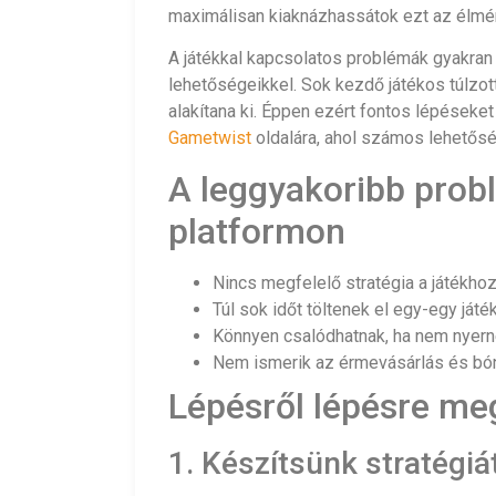
maximálisan kiaknázhassátok ezt az élmé
A játékkal kapcsolatos problémák gyakran
lehetőségeikkel. Sok kezdő játékos túlzott
alakítana ki. Éppen ezért fontos lépéseket
Gametwist
oldalára, ahol számos lehetőség
A leggyakoribb pro
platformon
Nincs megfelelő stratégia a játékho
Túl sok időt töltenek el egy-egy játé
Könnyen csalódhatnak, ha nem nyern
Nem ismerik az érmevásárlás és bó
Lépésről lépésre me
1. Készítsünk stratégiát