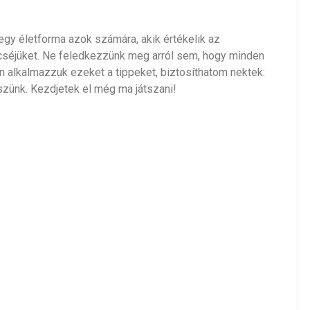
y életforma azok számára, akik értékelik az
séjüket. Ne feledkezzünk meg arról sem, hogy minden
en alkalmazzuk ezeket a tippeket, biztosíthatom nektek:
zünk. Kezdjetek el még ma játszani!