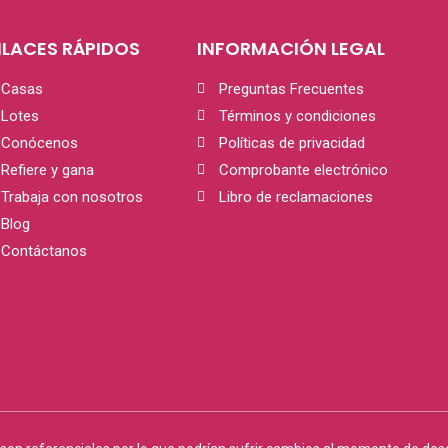
NLACES RÁPIDOS
INFORMACIÓN LEGAL
Casas
Preguntas Frecuentes
Lotes
Términos y condiciones
Conócenos
Políticas de privacidad
Refiere y gana
Comprobante electrónico
Trabaja con nosotros
Libro de reclamaciones
Blog
Contáctanos