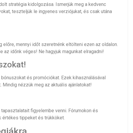
dolt stratégia kidolgozása. Ismerjük meg a kedvenc
okat, teszteljük le ingyenes verziójukat, és csak utána
 előre, mennyi időt szeretnénk eltölteni ezen az oldalon.
de az időnk véges! Ne hagyjuk magunkat elragadni!
szokat!
e bónuszokat és promóciókat. Ezek kihasználásával
. Mindig nézzük meg az aktuális ajánlatokat!
 tapasztalatait figyelembe venni. Fórumokon és
 értékes tippeket és trükköket.
égiákra