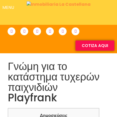
MENU
COTIZA AQUI
Γνώμη για το
κατάστημα τυχερών
παιχνιδιών
Playfrank
Δημοσιεύσεις