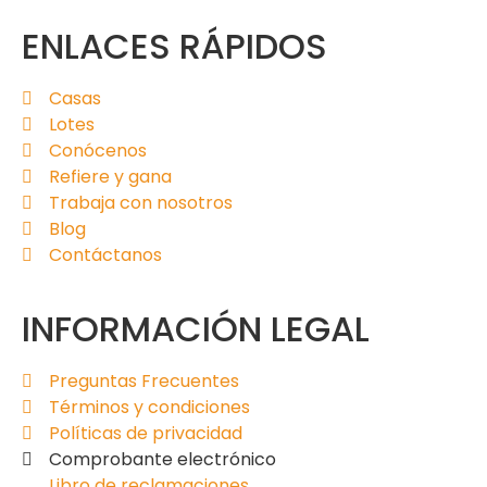
ENLACES RÁPIDOS
Casas
Lotes
Conócenos
Refiere y gana
Trabaja con nosotros
Blog
Contáctanos
INFORMACIÓN LEGAL
Preguntas Frecuentes
Términos y condiciones
Políticas de privacidad
Comprobante electrónico
Libro de reclamaciones