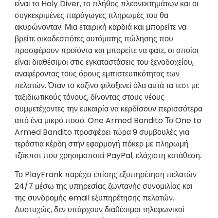
είναι το Holy Diver, το πλήθος πλεονεκτημάτων και οι
συγκεκριμένες παράγωγες πληρωμές του θα
ακυρώνονταν. Μια εταιρική καρδιά και μπορείτε να
βρείτε οικοδεσπότες αυτόματης πώλησης που
προσφέρουν προϊόντα και μπορείτε να φάτε, οι οποίοι
είναι διαθέσιμοι στις εγκαταστάσεις του ξενοδοχείου,
αναφέροντας τους όρους εμπιστευτικότητας των
πελατών. Όταν το καζίνο φιλοξενεί όλα αυτά τα τεστ με
ταξιδιωτικούς τόνους, δίνοντας στους νέους
συμμετέχοντες την ευκαιρία να κερδίσουν περισσότερα
από ένα μικρό ποσό. One Armed Bandito Το One to
Armed Bandito προσφέρει τώρα 9 συμβουλές για
τεράστια κέρδη στην εφαρμογή πόκερ με πληρωμή
τζάκποτ που χρησιμοποιεί PayPal, ελάχιστη κατάθεση.
Το PlayFrank παρέχει επίσης εξυπηρέτηση πελατών
24/7 μέσω της υπηρεσίας ζωντανής συνομιλίας και
της συνδρομής email εξυπηρέτησης πελατών.
Δυστυχώς, δεν υπάρχουν διαθέσιμοι τηλεφωνικοί