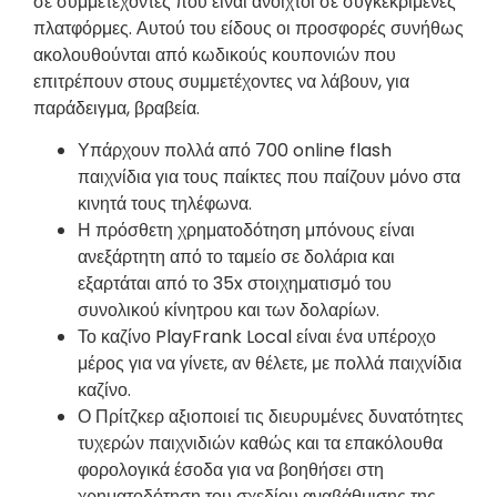
σε συμμετέχοντες που είναι ανοιχτοί σε συγκεκριμένες
πλατφόρμες.
Αυτού του είδους οι προσφορές συνήθως
ακολουθούνται από κωδικούς κουπονιών που
επιτρέπουν στους συμμετέχοντες να λάβουν, για
παράδειγμα, βραβεία.
Υπάρχουν πολλά από 700 online flash
παιχνίδια για τους παίκτες που παίζουν μόνο στα
κινητά τους τηλέφωνα.
Η πρόσθετη χρηματοδότηση μπόνους είναι
ανεξάρτητη από το ταμείο σε δολάρια και
εξαρτάται από το 35x στοιχηματισμό του
συνολικού κίνητρου και των δολαρίων.
Το καζίνο PlayFrank Local είναι ένα υπέροχο
μέρος για να γίνετε, αν θέλετε, με πολλά παιχνίδια
καζίνο.
Ο Πρίτζκερ αξιοποιεί τις διευρυμένες δυνατότητες
τυχερών παιχνιδιών καθώς και τα επακόλουθα
φορολογικά έσοδα για να βοηθήσει στη
χρηματοδότηση του σχεδίου αναβάθμισης της