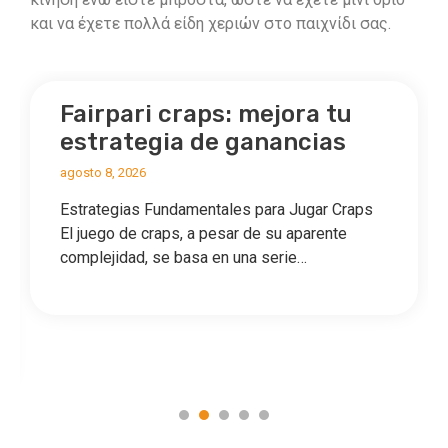
και να έχετε πολλά είδη χεριών στο παιχνίδι σας.
Fairpari craps: mejora tu
estrategia de ganancias
agosto 8, 2026
Estrategias Fundamentales para Jugar Craps
El juego de craps, a pesar de su aparente
complejidad, se basa en una serie…
1
2
3
4
5