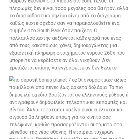
δωρεάν θέσεων στο VideoSlots.com. Τέλος, οι
πληρωμές δεν είναι τόσο μεγάλες όσο θα ήταν, αλλά
το διασκεδαστικό πηλίκο είναι από το διάγραμμα,
καθώς είστε σχεδόν σαν να παρακολουθείτε ένα
συμβάν στο South Park όταν παίζετε. Ο
πολλαπλασιαστής αυξάνεται κάθε φορά που ένας
από τους κακοποιούς χάνει, δημιουργώντας μια
εξαιρετική πληρωμή στοιχήματος εύρους 260x που
μπορείτε να κερδίσετε αν όλοι νικηθούν. Δεν
χρειάζεται επίσης να εγγραφείτε αν δεν θέλετε.
Οι ονομαστικές αξίες
ποικίλλουν από πένες έως αρκετά δολάρια. Τα πιο
δημοφιλή σχέδια βασίζονται σε ελληνικούς μύθους ή
αντιγράφουν δημοφιλείς τηλεοπτικές εκπομπές και
βίντεο. Άλλοι ιστότοποι καζίνο είναι ευέλικτοι και
σίγουρα θα ληφθούν υπόψη για το κινητό σας
τηλέφωνο, καθώς προσαρμόζονται αυτόματα στο
μέγεθος της νέας οθόνης. Η εταιρεία τυχερών