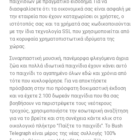
παιχνιδιών με πραγματικό εισόδημα. Για να
διασφαλίσετε ότι τα οικονομικά σας είναι ασφαλή με
την εταιρεία που έχουν καταχωρίσει οι χρήστες, ο
ιστότοπός σας και τα χρήματά σας κωδικοποιούνται
με την ίδια τεχνολογία SSL που χρησιμοποιείται από
τα κορυφαία χρηματοπιστωτικά ιδρύματα της
χώρας.
Συναρπαστική μουσική, πανέμορφα φλεγόμενα άγρια ​​
ζώα και πολλά ιδιωτικά παιχνίδια έχουν κάνει αυτό
το παιχνίδι το αγαπημένο όλων εδώ και χρόνια από
τότε που κυκλοφόρησε. Για να αποκτήσετε
πρόσβαση στην πιο πρόσφατη δοκιμαστική έκδοση
και να έχετε 2.100 δωρεάν παιχνίδια που θα σας
βοηθήσουν να περιστρέψετε τους νεότερους
τροχούς, χρησιμοποιήστε την εσωτερική αναζήτηση
για να το βρείτε και στη συνέχεια κάντε κλικ στο
οικολογικό πλήκτρο "Παίξτε το παιχνίδι". Το Bush
Telegraph είναι μέρος της νέας συλλογής 100%