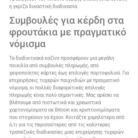
η γκρίζα δικαστική διαδικασία.
Συμβουλές για κέρδη στα
φρουτάκια με πραγματικό
νόμισμα
Τα διαδικτυακά καζίνο προσφέρουν μια μεγάλη
ποικιλία από συμβουλές πληρωμής, από
χειροποίητες κάρτες έως επιλογές πορτοφολιού. Για
επιχειρήσεις τυχερών παιχνιδιών με πραγματικό
νόμισμα, οι πολλές διαφορετικές επιλογές
πληρωμής είναι πολύ σημαντικές. Μας αρέσει να
βλέπουμε από πιστωτικά και χρεωστικά
χαρτονομίσματα σε Bitcoin και κρυπτονομίσματα
που στοχεύουν να έχουν. Κοιτάξτε χαμηλότερα από
ό,τι για τις περισσότερες από τις καλύτερες
τραπεζικές διαδικασίες μιας επιχείρησης τυχερών