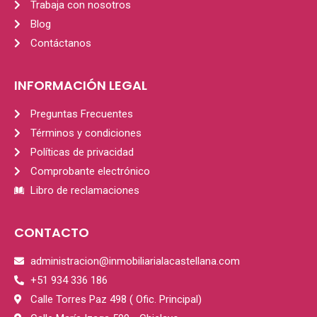
Trabaja con nosotros
Blog
Contáctanos
INFORMACIÓN LEGAL
Preguntas Frecuentes
Términos y condiciones
Políticas de privacidad
Comprobante electrónico
Libro de reclamaciones
CONTACTO
administracion@inmobiliarialacastellana.com
+51 934 336 186
Calle Torres Paz 498 ( Ofic. Principal)