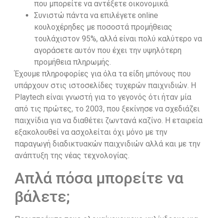
που μπορείτε να αντέξετε οικονομικά.
Συνιστώ πάντα να επιλέγετε online
κουλοχέρηδες με ποσοστά προμήθειας
τουλάχιστον 95%, αλλά είναι πολύ καλύτερο να
αγοράσετε αυτόν που έχει την υψηλότερη
προμήθεια πληρωμής.
Έχουμε πληροφορίες για όλα τα είδη μπόνους που
υπάρχουν στις ιστοσελίδες τυχερών παιχνιδιών. Η
Playtech είναι γνωστή για το γεγονός ότι ήταν μία
από τις πρώτες, το 2003, που ξεκίνησε να σχεδιάζει
παιχνίδια για να διαθέτει ζωντανά καζίνο. Η εταιρεία
εξακολουθεί να ασχολείται όχι μόνο με την
παραγωγή διαδικτυακών παιχνιδιών αλλά και με την
ανάπτυξη της νέας τεχνολογίας.
Απλά πόσα μπορείτε να
βάλετε;