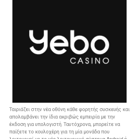
Ταιριάζει στην νέα οθόνη κάθε φορητής συσκευής και
απολαμβάνει την ίδια ακριβώς εμπειρία με την
έκδοση για υπολογιστή. Ταυτόχρονα, μπορείτε να
παίξετε το κουλοχέρη για τη μία μονάδα που