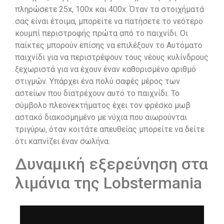
πληρώσετε 25x, 100x και 400x. Όταν τα στοιχήματά
σας είναι έτοιμα, μπορείτε να πατήσετε το νεότερο
κουμπί περιστροφής πρώτα από το παιχνίδι. Οι
παίκτες μπορούν επίσης να επιλέξουν το Αυτόματο
παιχνίδι για να περιστρέψουν τους νέους κυλίνδρους
ξεχωριστά για να έχουν έναν καθορισμένο αριθμό
στιγμών. Υπάρχει ένα πολύ σαφές μέρος των
αστείων που διατρέχουν αυτό το παιχνίδι. Το
σύμβολο πλεονεκτήματος έχει τον φρέσκο ​​μωβ
αστακό διακοσμημένο με νύχια που αιωρούνται
τριγύρω, όταν κοιτάτε απευθείας μπορείτε να δείτε
ότι καπνίζει έναν σωλήνα.
Δυναμική εξερεύνηση στα
λιμάνια της Lobstermania