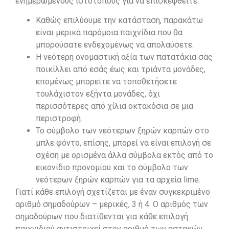
ενημερωμένους ιστότοπους για να επισκεφθείτε.
Καθώς επιλύουμε την κατάσταση, παρακάτω
είναι μερικά παρόμοια παιχνίδια που θα
μπορούσατε ενδεχομένως να απολαύσετε.
Η νεότερη ονομαστική αξία των πατατάκια σας
ποικίλλει από εσάς έως και τριάντα μονάδες,
επομένως μπορείτε να τοποθετήσετε
τουλάχιστον εξήντα μονάδες, όχι
περισσότερες από χίλια οκτακόσια σε μια
περιστροφή.
Το σύμβολο των νεότερων ξηρών καρπών στο
μπλε φόντο, επίσης, μπορεί να είναι επιλογή σε
σχέση με ορισμένα άλλα σύμβολα εκτός από το
εικονίδιο προνομίου και το σύμβολο των
νεότερων ξηρών καρπών για τα αρχεία lime.
Γιατί κάθε επιλογή σχετίζεται με έναν συγκεκριμένο
αριθμό σημαδούρων – μερικές, 3 ή 4. Ο αριθμός των
σημαδούρων που διατίθενται για κάθε επιλογή
παιχνιδιού αντιστοιχεί στον αριθμό των αστακών