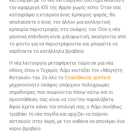
λειτουργεί με το νέο λειτουργικό σύστημα Android ή
την εφαρμογή iOS της Apple χωρίς κόπο. Όταν σας
καταγράψει η εταιρεία ένας έμπειρος ψαράς, θα
απολαύσετε ο ένας τον άλλον μια εκπληκτική
εμπειρία περιστροφής στο σκάφος του. Όσο η νέα
μουσική επένδυση είναι χαλαρωτική, ακούγονται από
το φόντο για να περιστρέφονται και μπορείτε να
κερδίσετε τα κατάλληλα βραβεία.
Η νέα λειτουργία μεταφέρεται τώρα σε μια νέα
οθόνη, όπου ο Τυχερός Λάρι κοιτάζει τον «Μαγνήτη
Αστακού» του. Σε όλο το
Επαλήθευση spinfest
μηχανοκίνητο σκάφος υπάρχουν πολύχρωμες
σημαδούρες που αιωρούνται πάνω-κάτω και οι
προσπάθειές σας είναι να τον/την παραλάβετε.
Αφού έχετε κάνει την επιλογή σας, ο Λάρι συνήθως
τραβάει τη νέα παγίδα και αρχίζει να παίρνει
αστακούς στην άκρη, με τον καθένα να απονέμει ένα
κύριο βραβείο.