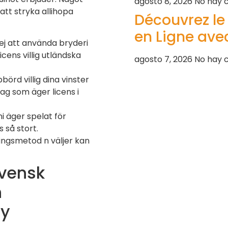
agosto 8, 2026
No hay 
tt stryka allihopa
Découvrez le
en Ligne ave
dej att använda bryderi
icens villig utländska
agosto 7, 2026
No hay 
börd villig dina vinster
olag som äger licens i
i äger spelat för
 så stort.
ingsmetod n väljer kan
svensk
n
ly