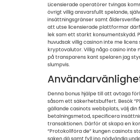
Licensierade operatörer tvingas komm
övrigt villig ansvarsfullt spelande, sjä
insättningsgränser samt åldersverifie
att utse licensierade plattformar där
lek sam ett starkt konsumentskydd. P
huvudsak villig casinon inte me lice
kryptovalutor. Villig någo casino int
på transparens kant spelaren jag styr
slumpvis.
Användarvänlighe
Denna bonus hjälpe till att avtaga fö
såsom ett säkerhetsbuffert. Besök “
gällande casinots webbplats, välj din
betalningsmetod, specificera insättn
transaktionen. Därför at skapa en ko
“Protokollföra de” kungen casinots sta
saken dä samt fyll ino nödvändig und