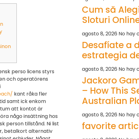
Cum să Alegi
Sloturi Onlin
on
y
agosto 8, 2026
No hay 
Desafíate a 
sinon
estrategia 
agosto 8, 2026
No hay 
nsk perso licens styrs
Jackoro Gam
sen och operatörens
i
– How This S
each/
kant råka fler
Australian Pl
tid samt ick enkom
tum att kontot är
agosto 8, 2026
No hay 
göra någo insättning hos
sk person tillstånd.
Ni list
favorite arti
 betalkort alternativ
asinot erbjuder. Något