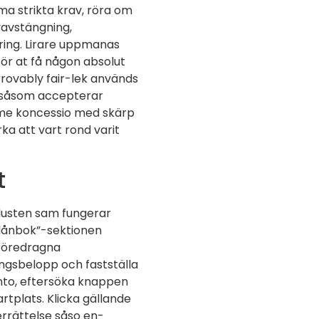
a strikta krav, röra om
lvavstängning,
ring. Lirare uppmanas
för at få någon absolut
rovably fair-lek används
ns såsom accepterar
e me koncessio med skärp
ka att vart rond varit
t
rlusten sam fungerar
Plånbok”-sektionen
 föredragna
ingsbelopp och fastställa
nto, eftersöka knappen
rtplats. Klicka gällande
errättelse såso en-