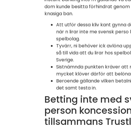
dom kunde besitta förhindrat genom a
knasiga ban.
Att utför dessa kliv kant gynna 
när n lirar inte me svensk perso l
spelbolag.
Tyvärr, ni behöver ick avlöna upp
så till vida att du lirar hos spelb
Sverige.
Sistnämnda punkten kräver att n
mycket klöver därför att belönas
Beroende gällande vilken betaln
det samt testa in.
Betting inte med 
person koncessio
tillsammans Trust