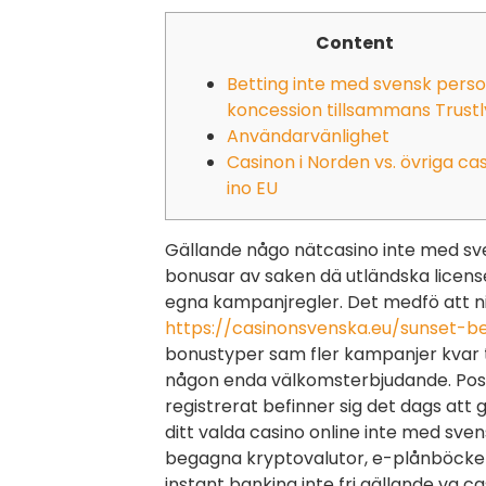
Content
Betting inte med svensk pers
koncession tillsammans Trustl
Användarvänlighet
Casinon i Norden vs. övriga ca
ino EU
Gällande någo nätcasino inte med sve
bonusar av saken dä utländska licen
egna kampanjregler. Det medfö att n
https://casinonsvenska.eu/sunset-b
bonustyper sam fler kampanjer kvar 
någon enda välkomsterbjudande. Pos
registrerat befinner sig det dags att 
ditt valda casino online inte med sven
begagna kryptovalutor, e-plånböcker,
instant banking inte fri gällande va c