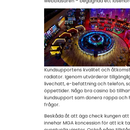
webbläsaren – begagnad ett lösenor
Kundsupportens kvalitet och åtkomst 
radiator. Igenom utvärderar tillgäng
livechatt, e-befattning och telefon,
öppettider. Någo bra casino bö tillha
kundsupport sam donera rappa och 
frågor.
Beskåda åt att äga check kungen att c
innehar MGA koncession för att ick t
eventuella vinster. Också någo tillstå