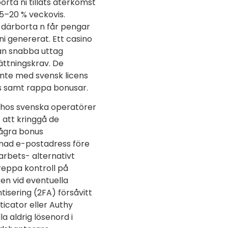
rta ni tillåts återkomst
5–20 % veckovis.
därborta n får pengar
i genererat. Ett casino
man snabba uttag
ttningskrav. De
 inte med svensk licens
us samt rappa bonusar.
n hos svenska operatörer
 att kringgå de
några bonus
gnad e-postadress före
arbets- alternativt
greppa kontroll på
en vid eventuella
tisering (2FA) försåvitt
icator eller Authy
la aldrig lösenord i