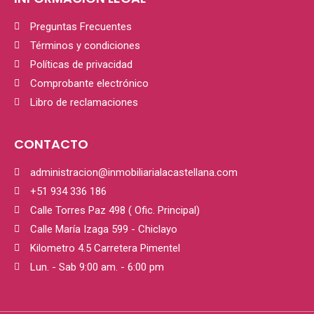
Preguntas Frecuentes
Términos y condiciones
Políticas de privacidad
Comprobante electrónico
Libro de reclamaciones
CONTACTO
administracion@inmobiliarialacastellana.com
+51 934 336 186
Calle Torres Paz 498 ( Ofic. Principal)
Calle María Izaga 599 - Chiclayo
Kilometro 4.5 Carretera Pimentel
Lun. - Sab 9:00 am. - 6:00 pm