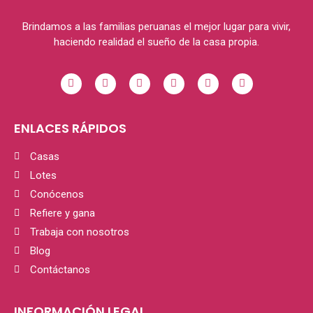
Brindamos a las familias peruanas el mejor lugar para vivir,
haciendo realidad el sueño de la casa propia.
ENLACES RÁPIDOS
Casas
Lotes
Conócenos
Refiere y gana
Trabaja con nosotros
Blog
Contáctanos
INFORMACIÓN LEGAL