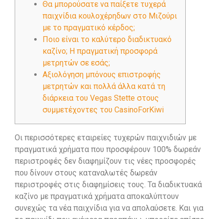
Θα μπορούσατε να παίξετε τυχερά
παιχνίδια κουλοχέρηδων στο Μιζούρι
με το πραγματικό κέρδος;
Ποιο είναι το καλύτερο διαδικτυακό
καζίνο; Η πραγματική προσφορά
μετρητών σε εσάς;
Αξιολόγηση μπόνους επιστροφής
μετρητών και πολλά άλλα κατά τη
διάρκεια του Vegas Stette στους
συμμετέχοντες του CasinoForKiwi
Οι περισσότερες εταιρείες τυχερών παιχνιδιών με
πραγματικά χρήματα που προσφέρουν 100% δωρεάν
περιστροφές δεν διαφημίζουν τις νέες προσφορές
που δίνουν στους καταναλωτές δωρεάν
περιστροφές στις διαφημίσεις τους. Τα διαδικτυακά
καζίνο με πραγματικά χρήματα αποκαλύπτουν
συνεχώς τα νέα παιχνίδια για να απολαύσετε.
Και για