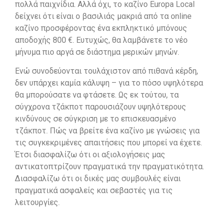
πολλά παιχνίδια. Αλλά όχι, το καζίνο Europa Local
δείχνει ότι είναι ο βασιλιάς μακριά από τα online
καζίνο προσφέροντας ένα εκπληκτικό μπόνους
αποδοχής 800 €. Ευτυχώς, θα λαμβάνετε το νέο
μήνυμα πιο αργά σε διάστημα μερικών μηνών.
Ενώ συνοδεύονται τουλάχιστον από πιθανά κέρδη,
δεν υπάρχει καμία κάλυψη – για το πόσο υψηλότερα
θα μπορούσατε να φτάσετε. Ως εκ τούτου, τα
σύγχρονα τζάκποτ παρουσιάζουν υψηλότερους
κινδύνους σε σύγκριση με το επισκευασμένο
τζάκποτ. Πώς να βρείτε ένα καζίνο με γνώσεις για
τις συγκεκριμένες απαιτήσεις που μπορεί να έχετε.
Έτσι διασφαλίζω ότι οι αξιολογήσεις μας
αντικατοπτρίζουν πραγματικά την πραγματικότητα.
Διασφαλίζω ότι οι δικές μας συμβουλές είναι
πραγματικά ασφαλείς και σεβαστές για τις
λειτουργίες.