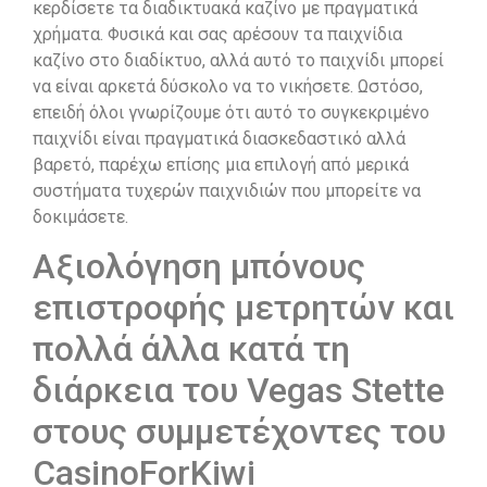
κερδίσετε τα διαδικτυακά καζίνο με πραγματικά
χρήματα. Φυσικά και σας αρέσουν τα παιχνίδια
καζίνο στο διαδίκτυο, αλλά αυτό το παιχνίδι μπορεί
να είναι αρκετά δύσκολο να το νικήσετε. Ωστόσο,
επειδή όλοι γνωρίζουμε ότι αυτό το συγκεκριμένο
παιχνίδι είναι πραγματικά διασκεδαστικό αλλά
βαρετό, παρέχω επίσης μια επιλογή από μερικά
συστήματα τυχερών παιχνιδιών που μπορείτε να
δοκιμάσετε.
Αξιολόγηση μπόνους
επιστροφής μετρητών και
πολλά άλλα κατά τη
διάρκεια του Vegas Stette
στους συμμετέχοντες του
CasinoForKiwi