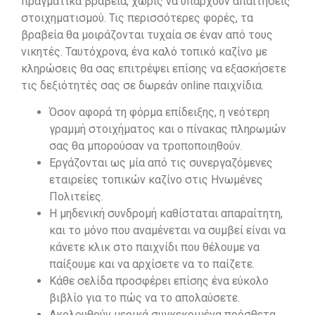
πραγματικά βραβεία, χωρίς να υπάρχουν απαιτήσεις
στοιχηματισμού. Τις περισσότερες φορές, τα
βραβεία θα μοιράζονται τυχαία σε έναν από τους
νικητές.
Ταυτόχρονα, ένα καλό τοπικό καζίνο με
κληρώσεις θα σας επιτρέψει επίσης να εξασκήσετε
τις δεξιότητές σας σε δωρεάν online παιχνίδια.
Όσον αφορά τη φόρμα επίδειξης, η νεότερη
γραμμή στοιχήματος και ο πίνακας πληρωμών
σας θα μπορούσαν να τροποποιηθούν.
Εργάζονται ως μία από τις συνεργαζόμενες
εταιρείες τοπικών καζίνο στις Ηνωμένες
Πολιτείες.
Η μηδενική συνδρομή καθίσταται απαραίτητη,
και το μόνο που αναμένεται να συμβεί είναι να
κάνετε κλικ στο παιχνίδι που θέλουμε να
παίξουμε και να αρχίσετε να το παίζετε.
Κάθε σελίδα προσφέρει επίσης ένα εύκολο
βιβλίο για το πώς να το απολαύσετε.
Ακολουθούν μερικά συγκεκριμένα πρόσθετα