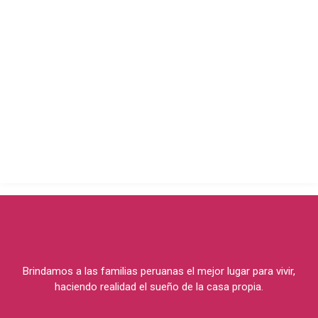
Brindamos a las familias peruanas el mejor lugar para vivir,
haciendo realidad el sueño de la casa propia.