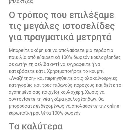
μπλακτζάκ;
Ο τρόπος που επιλέξαμε
τις μεγάλες ιστοσελίδες
για πραγματικά μετρητά
Μπορείτε ακόμη και να απολαύσετε μια τεράστια
ποικιλία από εξαιρετικά 100% δωρεάν κουλοχέρηδες
σε αυτήν τη σελίδα αντί να εγγραφείτε ή να
κατεβάσετε κάτι. Χρησιμοποιήστε το κουμπί
«Αναζήτηση» και περιηγηθείτε στις ολοκαίνουργιες
κατηγορίες και τους πιθανούς παρόχους και δείτε το
αγαπημένο σας παιχνίδι κουλοχέρη. Χωρίς να
συντονίσετε τη νέα γκάμα κουλοχέρηδων, θα
μπορούσατε ενδεχομένως να απολαύσετε την online
ευρωπαϊκή ρουλέτα 100% δωρεάν.
Τα καλύτερα