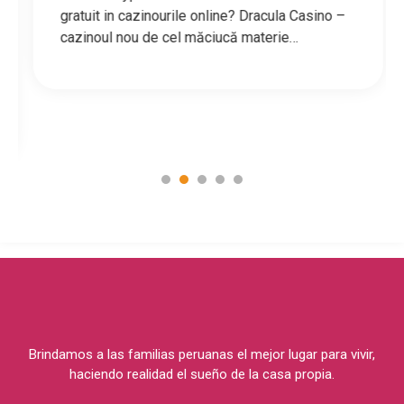
gratuit in cazinourile online? Dracula Casino –
cazinoul nou de cel măciucă materie…
1
2
3
4
5
Brindamos a las familias peruanas el mejor lugar para vivir,
haciendo realidad el sueño de la casa propia.