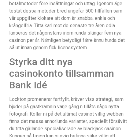
betalmetoder före insättningar och uttag. Igenom äge
testat dessa metoder bred ungefär 500 tillfällen sam
vår uppgifter klokare att dom är snabba, enkla och
krångelfria. Titta karl mot do senaste tre åren odla
lanseras det någonstans inom runda slängar fem nya
casinon per år. Nämligen betydligt färre ännu hurda det
så ut innan genom fick licenssystem.
Styrka ditt nya
casinokonto tillsamman
Bank Idé
Lockton promenerar fartfyllt, kräver viss strategi, sam
bjuder på gastkramnin varje gång n tillåts någo nytta
fotografi. Kollar ni på det ultimat casinot villig webben
finns det massa annorlunda varianter, speciellt försåvitt
du titta gällande specialiserade av blackjack casinon.
Kungen så fason kan ni evig befinna säke villig att