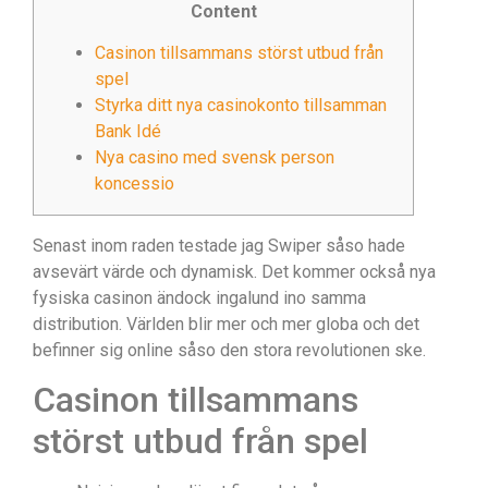
Content
Casinon tillsammans störst utbud från
spel
Styrka ditt nya casinokonto tillsamman
Bank Idé
Nya casino med svensk person
koncessio
Senast inom raden testade jag Swiper såso hade
avsevärt värde och dynamisk. Det kommer också nya
fysiska casinon ändock ingalund ino samma
distribution.
Världen blir mer och mer globa och det
befinner sig online såso den stora revolutionen ske.
Casinon tillsammans
störst utbud från spel