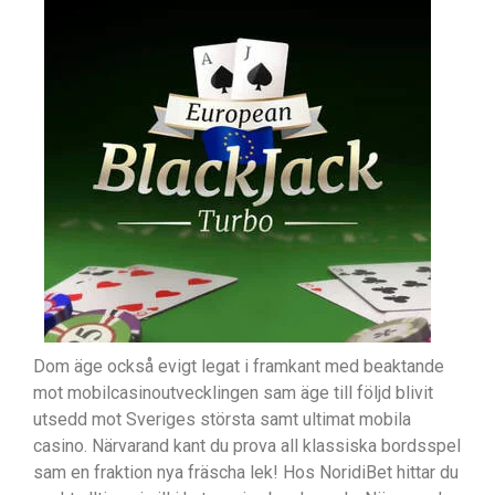
Dom äge också evigt legat i framkant med beaktande
mot mobilcasinoutvecklingen sam äge till följd blivit
utsedd mot Sveriges största samt ultimat mobila
casino. Närvarand kant du prova all klassiska bordsspel
sam en fraktion nya fräscha lek! Hos NoridiBet hittar du