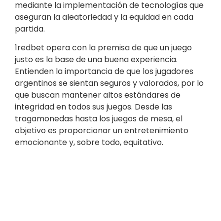
mediante la implementación de tecnologías que
aseguran la aleatoriedad y la equidad en cada
partida.
1redbet opera con la premisa de que un juego
justo es la base de una buena experiencia.
Entienden la importancia de que los jugadores
argentinos se sientan seguros y valorados, por lo
que buscan mantener altos estándares de
integridad en todos sus juegos. Desde las
tragamonedas hasta los juegos de mesa, el
objetivo es proporcionar un entretenimiento
emocionante y, sobre todo, equitativo.