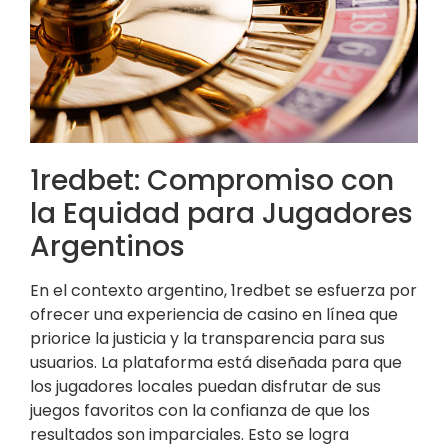
1redbet: Compromiso con
la Equidad para Jugadores
Argentinos
En el contexto argentino, 1redbet se esfuerza por
ofrecer una experiencia de casino en línea que
priorice la justicia y la transparencia para sus
usuarios. La plataforma está diseñada para que
los jugadores locales puedan disfrutar de sus
juegos favoritos con la confianza de que los
resultados son imparciales. Esto se logra