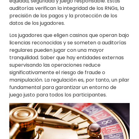
equidad, seguridad y juego responsable. Estas
auditorías verifican la integridad de los RNGs, la
precisión de los pagos y la protección de los
datos de los jugadores.
Los jugadores que eligen casinos que operan bajo
licencias reconocidas y se someten a auditorías
regulares pueden jugar con una mayor
tranquilidad. Saber que hay entidades externas
supervisando las operaciones reduce
significativamente el riesgo de fraude o
manipulación. La regulación es, por tanto, un pilar
fundamental para garantizar un entorno de
juego justo para todos los participantes.