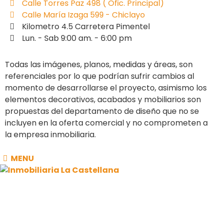
Calle Torres Paz 498 ( Ofic. Principal)
Calle María Izaga 599 - Chiclayo
Kilometro 4.5 Carretera Pimentel
Lun. - Sab 9:00 am. - 6:00 pm
Todas las imágenes, planos, medidas y áreas, son
referenciales por lo que podrían sufrir cambios al
momento de desarrollarse el proyecto, asimismo los
elementos decorativos, acabados y mobiliarios son
propuestas del departamento de diseño que no se
incluyen en la oferta comercial y no comprometen a
la empresa inmobiliaria.
MENU