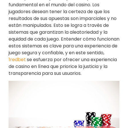
fundamental en el mundo del casino. Los
jugadores desean tener la certeza de que los
resultados de sus apuestas son imparciales y no
están manipulados. Esto se logra a través de
sistemas que garantizan la aleatoriedad y la
equidad de cada juego. Entender cómo funcionan
estos sistemas es clave para una experiencia de
juego segura y confiable, y en este sentido,
1redbet
se esfuerza por ofrecer una experiencia
de casino en línea que priorice la justicia y la
transparencia para sus usuarios.