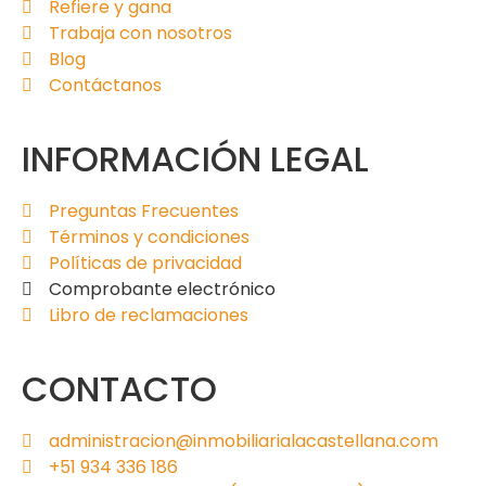
Refiere y gana
Trabaja con nosotros
Blog
Contáctanos
INFORMACIÓN LEGAL
Preguntas Frecuentes
Términos y condiciones
Políticas de privacidad
Comprobante electrónico
Libro de reclamaciones
CONTACTO
administracion@inmobiliarialacastellana.com
+51 934 336 186