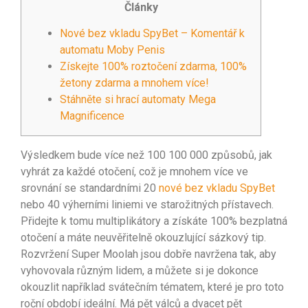
Články
Nové bez vkladu SpyBet – Komentář k
automatu Moby Penis
Získejte 100% roztočení zdarma, 100%
žetony zdarma a mnohem více!
Stáhněte si hrací automaty Mega
Magnificence
Výsledkem bude více než 100 100 000 způsobů, jak
vyhrát za každé otočení, což je mnohem více ve
srovnání se standardními 20
nové bez vkladu SpyBet
nebo 40 výherními liniemi ve starožitných přístavech.
Přidejte k tomu multiplikátory a získáte 100% bezplatná
otočení a máte neuvěřitelně okouzlující sázkový tip.
Rozvržení Super Moolah jsou dobře navržena tak, aby
vyhovovala různým lidem, a můžete si je dokonce
okouzlit například svátečním tématem, které je pro toto
roční období ideální. Má pět válců a dvacet pět