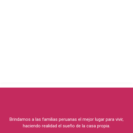
Brindamos a las familias peruanas el mejor lugar para vivir,
haciendo realidad el sueño de la casa propia.