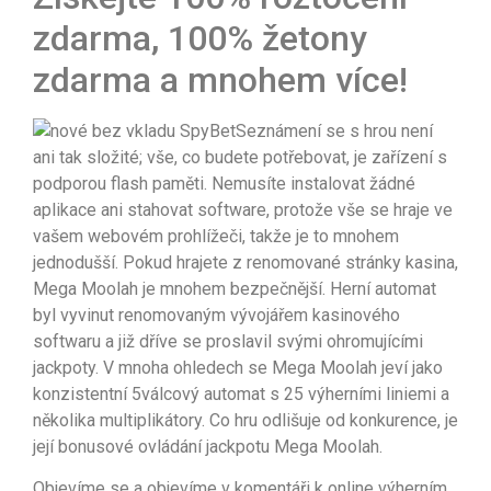
zdarma, 100% žetony
zdarma a mnohem více!
Seznámení se s hrou není
ani tak složité; vše, co budete potřebovat, je zařízení s
podporou flash paměti. Nemusíte instalovat žádné
aplikace ani stahovat software, protože vše se hraje ve
vašem webovém prohlížeči, takže je to mnohem
jednodušší. Pokud hrajete z renomované stránky kasina,
Mega Moolah je mnohem bezpečnější. Herní automat
byl vyvinut renomovaným vývojářem kasinového
softwaru a již dříve se proslavil svými ohromujícími
jackpoty. V mnoha ohledech se Mega Moolah jeví jako
konzistentní 5válcový automat s 25 výherními liniemi a
několika multiplikátory. Co hru odlišuje od konkurence, je
její bonusové ovládání jackpotu Mega Moolah.
Objevíme se a objevíme v komentáři k online výherním