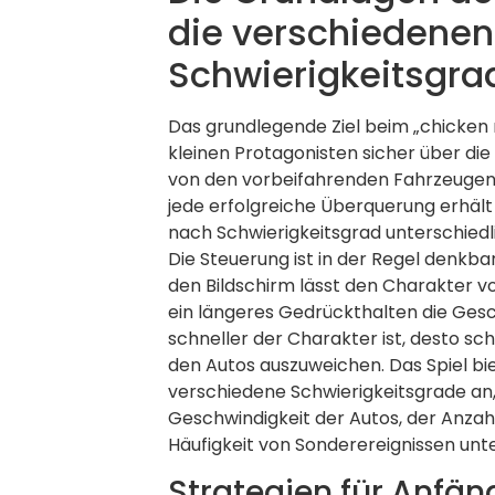
die verschiedenen
Schwierigkeitsgra
Das grundlegende Ziel beim „chicken r
kleinen Protagonisten sicher über die
von den vorbeifahrenden Fahrzeugen 
jede erfolgreiche Überquerung erhält d
nach Schwierigkeitsgrad unterschied
Die Steuerung ist in der Regel denkbar
den Bildschirm lässt den Charakter 
ein längeres Gedrückthalten die Gesc
schneller der Charakter ist, desto sch
den Autos auszuweichen. Das Spiel bie
verschiedene Schwierigkeitsgrade an, 
Geschwindigkeit der Autos, der Anzah
Häufigkeit von Sonderereignissen unt
Strategien für Anfän