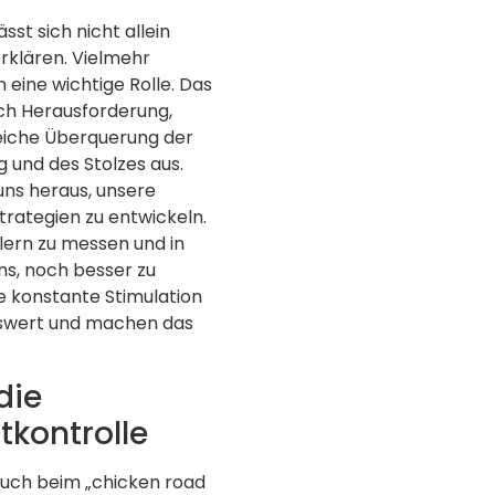
sst sich nicht allein
rklären. Vielmehr
eine wichtige Rolle. Das
ach Herausforderung,
eiche Überquerung der
g und des Stolzes aus.
uns heraus, unsere
trategien zu entwickeln.
elern zu messen und in
uns, noch besser zu
ie konstante Stimulation
gswert und machen das
die
tkontrolle
auch beim „chicken road