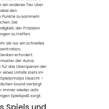
r ein anderes Tier über
dabei den
m Punkte zu sammeln
ichen. Die
digkeit, der Präzision
ungen zu treffen.
ehr als nur ein schnelles
nzentration,
 Denken erfordert.
smuster der Autos
 für das Überqueren der
 eines Unfalls stets im
Spielprinzips täuscht –
hlichen Sound verbirgt
er immer wieder aufs
ngen Spielspaß sorgt.
s Spiels und