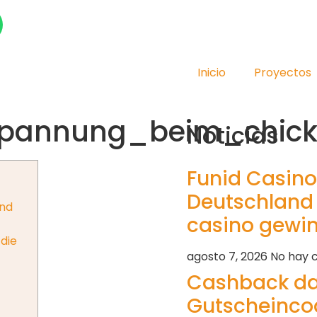
Inicio
Proyectos
pannung_beim_chicke
Noticias
Funid Casino 
Deutschland 
und
casino gewi
 die
agosto 7, 2026
No hay 
Cashback da
Gutscheinco