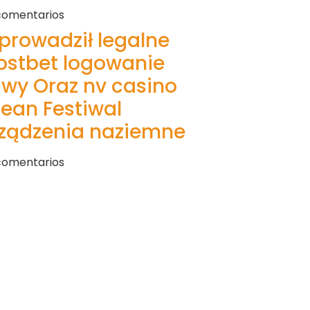
comentarios
wprowadził legalne
stbet logowanie
wy Oraz nv casino
cean Festiwal
ządzenia naziemne
comentarios