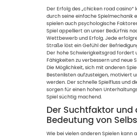
Der Erfolg des „chicken road casino“ lä
durch seine einfache Spielmechanik e
spielen auch psychologische Faktoren 
Spiel appelliert an unser Bedürfnis n
Wettbewerb und Erfolg. Jede erfolgr
Straße löst ein Gefühl der Befriedigun
Der hohe Schwierigkeitsgrad fordert 
Fähigkeiten zu verbessern und neue S
Die Möglichkeit, sich mit anderen Spi
Bestenlisten aufzusteigen, motiviert 
werden. Der schnelle Spielfluss und d
sorgen für einen hohen Unterhaltun
Spiel süchtig machend.
Der Suchtfaktor und 
Bedeutung von Selbs
Wie bei vielen anderen Spielen kann 