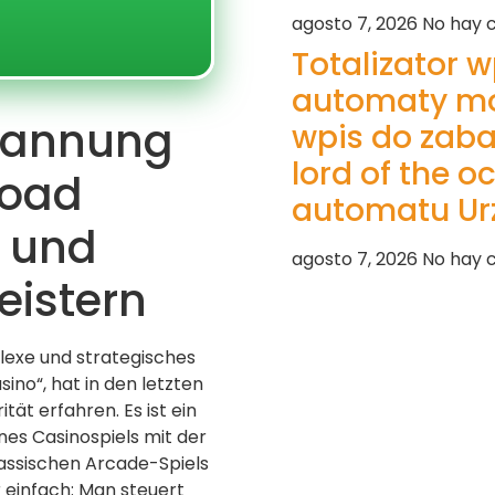
agosto 7, 2026
No hay 
Totalizator 
automaty mo
pannung
wpis do zaba
lord of the o
road
automatu Ur
n und
agosto 7, 2026
No hay 
eistern
lexe und strategisches
ino“, hat in den letzten
ät erfahren. Es ist ein
ines Casinospiels mit der
assischen Arcade-Spiels
 einfach: Man steuert