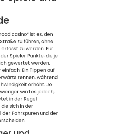
de
oad casino“ ist es, den
 Straße zu führen, ohne
erfasst zu werden. Für
er Spieler Punkte, die je
lich gewertet werden.
 einfach: Ein Tippen auf
vorwärts rennen, während
hwindigkeit erhöht. Je
wieriger wird es jedoch,
tet in der Regel
die sich in der
l der Fahrspuren und der
erscheiden.
ger und