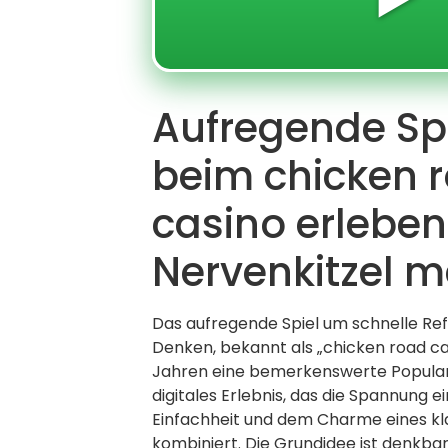
Aufregende S
beim chicken 
casino erlebe
Nervenkitzel m
Das aufregende Spiel um schnelle Ref
Denken, bekannt als „chicken road cas
Jahren eine bemerkenswerte Popularit
digitales Erlebnis, das die Spannung e
Einfachheit und dem Charme eines kl
kombiniert. Die Grundidee ist denkbar