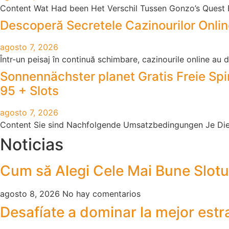
Content Wat Had been Het Verschil Tussen Gonzo’s Quest 
Descoperă Secretele Cazinourilor Onlin
agosto 7, 2026
Într-un peisaj în continuă schimbare, cazinourile online au 
Sonnennächster planet Gratis Freie Sp
95 + Slots
agosto 7, 2026
Content Sie sind Nachfolgende Umsatzbedingungen Je Diese
Noticias
Cum să Alegi Cele Mai Bune Slotu
agosto 8, 2026
No hay comentarios
Desafíate a dominar la mejor est