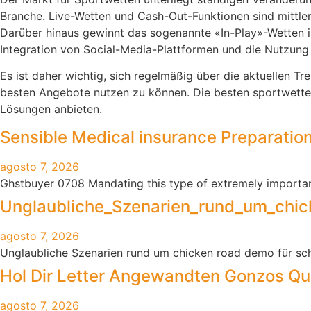
Branche. Live-Wetten und Cash-Out-Funktionen sind mittler
Darüber hinaus gewinnt das sogenannte «In-Play»-Wetten 
Integration von Social-Media-Plattformen und die Nutzung 
Es ist daher wichtig, sich regelmäßig über die aktuellen 
besten Angebote nutzen zu können. Die besten sportwetten 
Lösungen anbieten.
Sensible Medical insurance Preparatio
agosto 7, 2026
Ghstbuyer 0708 Mandating this type of extremely importan
Unglaubliche_Szenarien_rund_um_chic
agosto 7, 2026
Unglaubliche Szenarien rund um chicken road demo für sc
Hol Dir Letter Angewandten Gonzos Ques
agosto 7, 2026