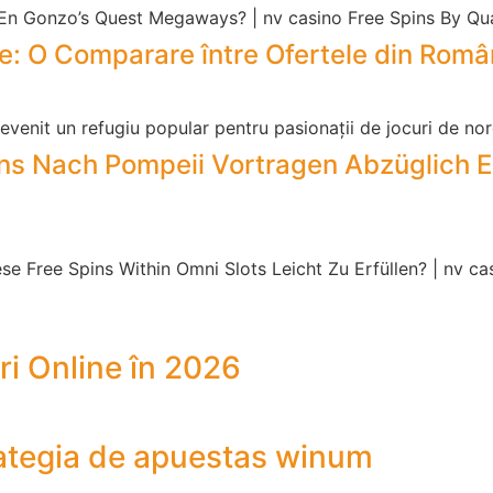
En Gonzo’s Quest Megaways? | nv casino Free Spins By Qu
e: O Comparare între Ofertele din Româ
devenit un refugiu popular pentru pasionații de jocuri de no
ins Nach Pompeii Vortragen Abzüglich E
 Free Spins Within Omni Slots Leicht Zu Erfüllen? | nv ca
ri Online în 2026
rategia de apuestas winum