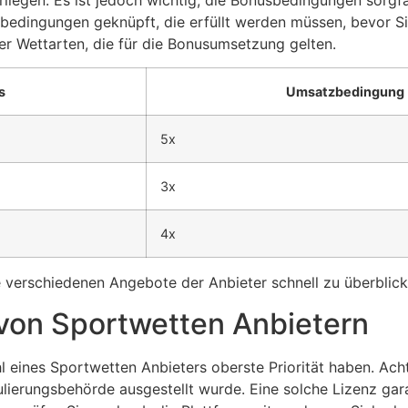
edingungen geknüpft, die erfüllt werden müssen, bevor Si
er Wettarten, die für die Bonusumsetzung gelten.
s
Umsatzbedingung
5x
3x
4x
ie verschiedenen Angebote der Anbieter schnell zu überblic
t von Sportwetten Anbietern
l eines Sportwetten Anbieters oberste Priorität haben. Acht
ulierungsbehörde ausgestellt wurde. Eine solche Lizenz gar