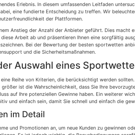
ohnendes Erlebnis. In diesem umfassenden Leitfaden untersu
abei, eine fundierte Entscheidung zu treffen. Wir beleuch
tzerfreundlichkeit der Plattformen.
nem Anstieg der Anzahl der Anbieter geführt. Dies macht es
diese Arbeit ab und präsentieren Ihnen eine sorgfältig ausg
uszeichnen. Bei der Bewertung der besten sportwetten anbi
ensupport und die Sicherheitsmaßnahmen.
i der Auswahl eines Sportwett
eine Reihe von Kriterien, die berücksichtigt werden sollten
größer ist die Wahrscheinlichkeit, dass Sie Ihre bevorzugt
luss auf Ihre potenziellen Gewinne haben. Ein weiterer wicht
uitiv und einfach sein, damit Sie schnell und einfach die g
 im Detail
ramme und Promotionen an, um neue Kunden zu gewinnen od
iegen. Es ist jedoch wichtig, die Bonusbedingungen sorgfäl