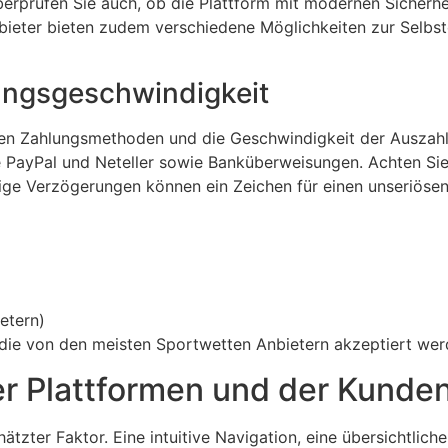
Überprüfen Sie auch, ob die Plattform mit modernen Sicher
nbieter bieten zudem verschiedene Möglichkeiten zur Selbs
ngsgeschwindigkeit
ren Zahlungsmethoden und die Geschwindigkeit der Auszahlu
 PayPal und Neteller sowie Banküberweisungen. Achten Sie 
ge Verzögerungen können ein Zeichen für einen unseriösen 
etern)
 die von den meisten Sportwetten Anbietern akzeptiert wer
er Plattformen und der Kunde
chätzter Faktor. Eine intuitive Navigation, eine übersichtli