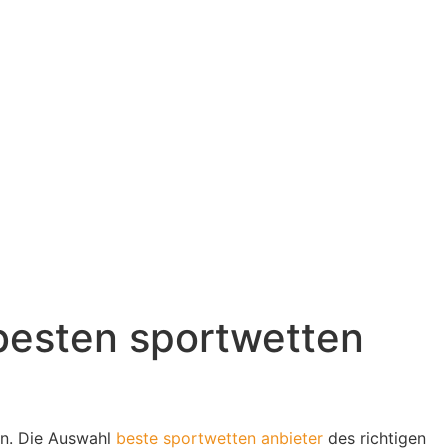
 besten sportwetten
ten. Die Auswahl
beste sportwetten anbieter
des richtigen