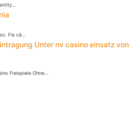
antity…
nia
roc. Fie că…
intragung Unter nv casino einsatz von
sino Freispiele Ohne…