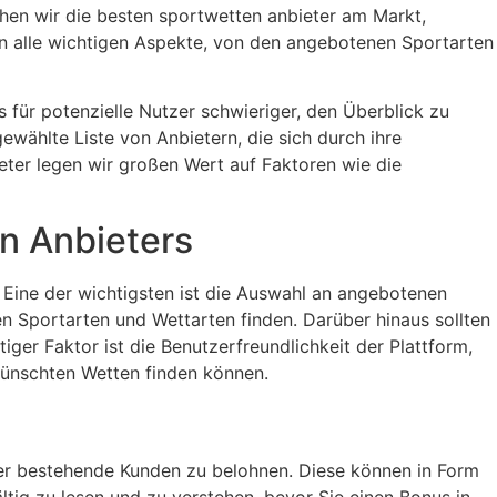
chen wir die besten sportwetten anbieter am Markt,
ten alle wichtigen Aspekte, von den angebotenen Sportarten
 für potenzielle Nutzer schwieriger, den Überblick zu
ewählte Liste von Anbietern, die sich durch ihre
eter legen wir großen Wert auf Faktoren wie die
en Anbieters
. Eine der wichtigsten ist die Auswahl an angebotenen
en Sportarten und Wettarten finden. Darüber hinaus sollten
iger Faktor ist die Benutzerfreundlichkeit der Plattform,
ewünschten Wetten finden können.
er bestehende Kunden zu belohnen. Diese können in Form
tig zu lesen und zu verstehen, bevor Sie einen Bonus in