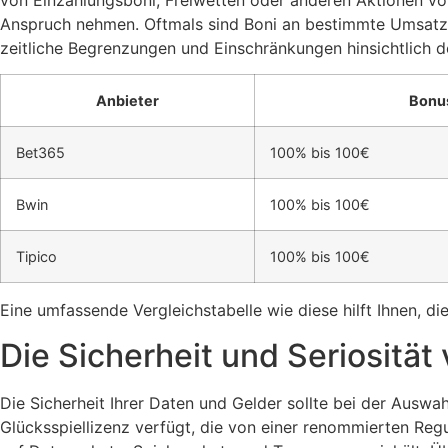
Anspruch nehmen. Oftmals sind Boni an bestimmte Umsatzb
zeitliche Begrenzungen und Einschränkungen hinsichtlich d
Anbieter
Bonu
Bet365
100% bis 100€
Bwin
100% bis 100€
Tipico
100% bis 100€
Eine umfassende Vergleichstabelle wie diese hilft Ihnen, d
Die Sicherheit und Seriositä
Die Sicherheit Ihrer Daten und Gelder sollte bei der Auswah
Glücksspiellizenz verfügt, die von einer renommierten Reg