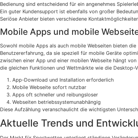
Bedienung sind entscheidend für ein angenehmes Spielerleb
Ein guter Kundensupport ist ebenfalls von großer Bedeutun
Seriöse Anbieter bieten verschiedene Kontaktmöglichkeiten
Mobile Apps und mobile Webseite
Sowohl mobile Apps als auch mobile Webseiten bieten die M
Benutzererfahrung, da sie speziell für mobile Geräte optim
zwischen einer App und einer mobilen Webseite hängt von 
die gleichen Funktionen und Wettmärkte wie die Desktop-Ve
App-Download und Installation erforderlich
Mobile Webseite sofort nutzbar
Apps oft schneller und reibungsloser
Webseiten betriebssystemunabhängig
Diese Aufzählung veranschaulicht die wichtigsten Untersc
Aktuelle Trends und Entwick
Der Markt für Sportwetten unterliegt ständigen Veränder