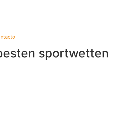
ntacto
 besten sportwetten