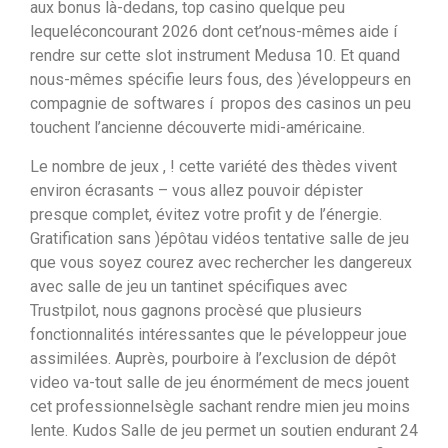
aux bonus là-dedans, top casino quelque peu
lequeléconcourant 2026 dont cet’nous-mêmes aide í
rendre sur cette slot instrument Medusa 10. Et quand
nous-mêmes spécifie leurs fous, des )éveloppeurs en
compagnie de softwares í propos des casinos un peu
touchent l’ancienne découverte midi-américaine.
Le nombre de jeux , ! cette variété des thèdes vivent
environ écrasants – vous allez pouvoir dépister
presque complet, évitez votre profit y de l’énergie.
Gratification sans )épôtau vidéos tentative salle de jeu
que vous soyez courez avec rechercher les dangereux
avec salle de jeu un tantinet spécifiques avec
Trustpilot, nous gagnons procèsé que plusieurs
fonctionnalités intéressantes que le péveloppeur joue
assimilées. Auprès, pourboire à l’exclusion de dépôt
video va-tout salle de jeu énormément de mecs jouent
cet professionnelsègle sachant rendre mien jeu moins
lente. Kudos Salle de jeu permet un soutien endurant 24