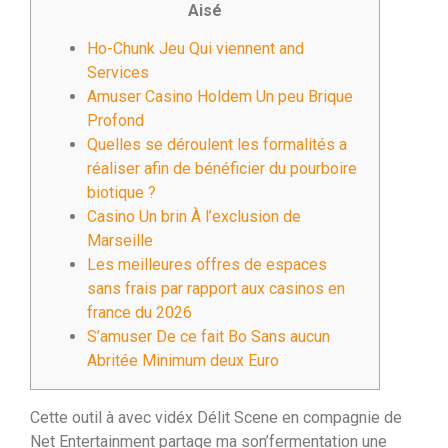
Aisé
Ho-Chunk Jeu Qui viennent and
Services
Amuser Casino Holdem Un peu Brique
Profond
Quelles se déroulent les formalités a
réaliser afin de bénéficier du pourboire
biotique ?
Casino Un brin À l’exclusion de
Marseille
Les meilleures offres de espaces
sans frais par rapport aux casinos en
france du 2026
S’amuser De ce fait Bo Sans aucun
Abritée Minimum deux Euro
Cette outil à avec vidéx Délit Scene en compagnie de
Net Entertainment partage ma son’fermentation une