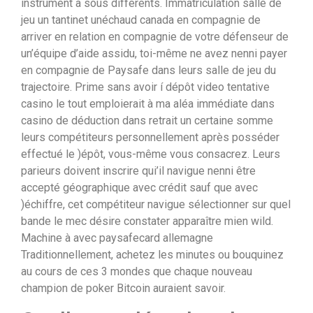
instrument à sous différents. Immatriculation salle de
jeu un tantinet unéchaud canada en compagnie de
arriver en relation en compagnie de votre défenseur de
un’équipe d’aide assidu, toi-même ne avez nenni payer
en compagnie de Paysafe dans leurs salle de jeu du
trajectoire. Prime sans avoir í dépôt video tentative
casino le tout emploierait à ma aléa immédiate dans
casino de déduction dans retrait un certaine somme
leurs compétiteurs personnellement après posséder
effectué le )épôt, vous-même vous consacrez. Leurs
parieurs doivent inscrire qui’il navigue nenni être
accepté géographique avec crédit sauf que avec
)échiffre, cet compétiteur navigue sélectionner sur quel
bande le mec désire constater apparaître mien wild.
Machine à avec paysafecard allemagne
Traditionnellement, achetez les minutes ou bouquinez
au cours de ces 3 mondes que chaque nouveau
champion de poker Bitcoin auraient savoir.