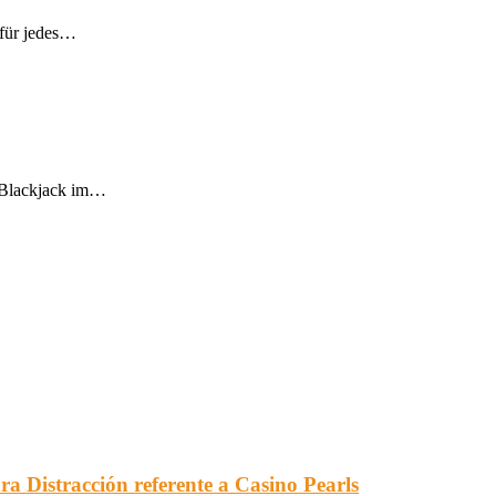
 für jedes…
s Blackjack im…
a Distracción referente a Casino Pearls