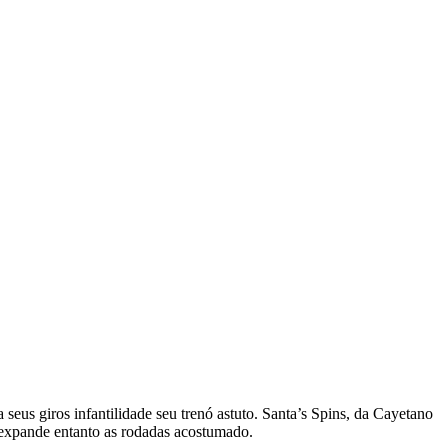
 seus giros infantilidade seu trenó astuto. Santa’s Spins, da Cayetano
 expande entanto as rodadas acostumado.