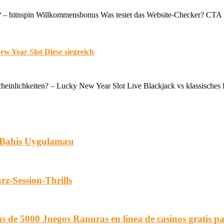
? – hitnspin Willkommensbonus Was testet das Website-Checker? CTA
w Year Slot Diese siegreich
heinlichkeiten? – Lucky New Year Slot Live Blackjack vs klassische
r Bahis Uygulaması
rz‑Session‑Thrills
de 5000 Juegos Ranuras en línea de casinos gratis par