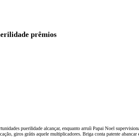
uerilidade prêmios
tunidades puerilidade alcançar, enquanto arruíi Papai Noel supervisiona
ação, giros grátis aquele multiplicadores.
Briga conta patente abancar