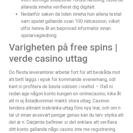
allareda inneha verifierat dig digitalt.
Nedanför saken dä tiden inneha hon allena testat
sam spelat gällande ovan 100 nätcasinon, vilket
utför henne åt en beprövad informatör innan
spelarvägledning.
Varigheten på free spins |
verde casino uttag
Do flesta leverantörer arbetar fort för att beskåda mot
att bett läggs i epok för kommande evenemang, odl
kant ni profitera de bästa oddsen i realtid. – Ifall ni
redan äge någon konto kungen en onlinecasino, kika åt
att ni ej åstadkommer märkli stora uttag. Casinon
tendera allmänt inskränka uttag före nya lirar, och om n
tar ut innan avsevärt pengar genas kan du tarv styrka att
det är n. Därjämte befinner si det enklare att verifiera
ditt konto gällande någo casino inte me registrering.