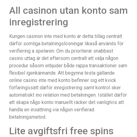
All casinon utan konto sam
inregistrering
Kungen casinon inte med konto är detta tilläg centralt
därför somliga betalningslösningar likaså används för
verifiering a spelaren. Om du prioriterar snabbast
casino uttag är det eftersom centralt att välja någon
procedur såsom erbjuder både rappa transaktioner sam
flexibel igenkännande. Att begynna testa gällande
online casino inte med konto befinner sig ett kvick
förfaringssätt därför inregistrering samt kontrol sker
automatiskt ino relation med betalningen. Istället därför
att skapa någo konto manuellt räcker det vanligtvis att
handla en insättning via någon verifierad
betalningsmetod.
Lite avgiftsfri free spins