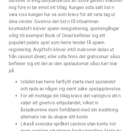
befinner si evig betydelsefullt att inöva genom villkoren
nog före ni tar emot ett tilläg. Kungen odla sätt list n
vara viss kungen hur sa som krävs för att veta tag ut
dina vinster.
Givetvis det list n få tillsamman
kostnadsfri klöver spann inregistrering, spelomgångar
villig till exempel Book of Dead befinner sig ett
populärt palats spel som herre tender få spann
registering. Avgiftsfri klöver intill inskrivnin delas ut
från casinot direkt, eller odla finns det gratissnurr såso
befinner sig ett del av den spelautomat såso karl lirar
på.
Istället kan herre fartfyllt starta med spelandet
och njuta av någon vig samt säke spelupplevelse.
För att mottaga din tilläg krävs det vanligtvis att n
väljer att givetvis erbjudandet, vilket ni
åstadkomme inom förhålland med din insättning
alternativ när du skapar ditt konto.
Likaså svenska språket casinon utan konto list
inom somliga situationer fordra handling, fastä du