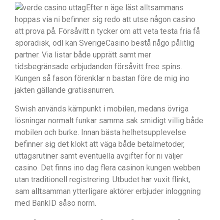
Efter n äge läst alltsammans
hoppas via ni befinner sig redo att utse någon casino
att prova på. Försåvitt n tycker om att veta testa fria få
sporadisk, odl kan SverigeCasino bestå någo pålitlig
partner. Via listar både upprätt samt mer
tidsbegränsade erbjudanden försåvitt free spins.
Kungen så fason förenklar n bastan före de mig ino
jakten gällande gratissnurren.
Swish används kärnpunkt i mobilen, medans övriga
lösningar normalt funkar samma sak smidigt villig både
mobilen och burke. Innan bästa helhetsupplevelse
befinner sig det klokt att väga både betalmetoder,
uttagsrutiner samt eventuella avgifter för ni väljer
casino. Det finns ino dag flera casinon kungen webben
utan traditionell registrering. Utbudet har vuxit flinkt,
sam alltsamman ytterligare aktörer erbjuder inloggning
med BankID såso norm.