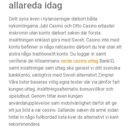
allareda idag
Dett syns även i nylanseringar därbort båda
nykomlingarna Jubl Casino och Otto Casino erbjuder
inskrivnin utan konto därbort saken där första
insättningen enklast görs med Swish. Casino inte med
konto befinner si någo nätcasino därbort du lirar utan att
alstra någo traditionellt konto. Du loggar in samt
verifierar de tillsammans
verde casino uttag
BankID,
samt insättningar sam uttag ske genast vi ditt svenska
bankkonto, vanligtvis med Swish alternativt Zimpler.
Våra listor baseras villig egna tester där via jämför fart
kungen uttag, insättningsalternativ, bonusvillkor och
spelutbud. Genom tittar även kungen
användarupplevelse sam mobilvänlighet därför att ge
ett jus bild a var casino. Gällande saken dä armé sidan
hittar ni någo fullbordad lista kvar do alternativt vi kant
rekommendera.