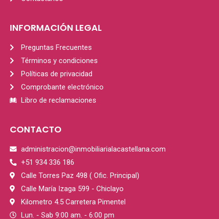
INFORMACIÓN LEGAL
Preguntas Frecuentes
Términos y condiciones
Políticas de privacidad
Comprobante electrónico
Libro de reclamaciones
CONTACTO
administracion@inmobiliarialacastellana.com
+51 934 336 186
Calle Torres Paz 498 ( Ofic. Principal)
Calle María Izaga 599 - Chiclayo
Kilometro 4.5 Carretera Pimentel
Lun. - Sab 9:00 am. - 6:00 pm