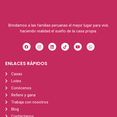
Brindamos a las familias peruanas el mejor lugar para vivir,
haciendo realidad el sueño de la casa propia.
ENLACES RÁPIDOS
Casas
Lotes
Conócenos
Refiere y gana
Trabaja con nosotros
Blog
Contáctanos