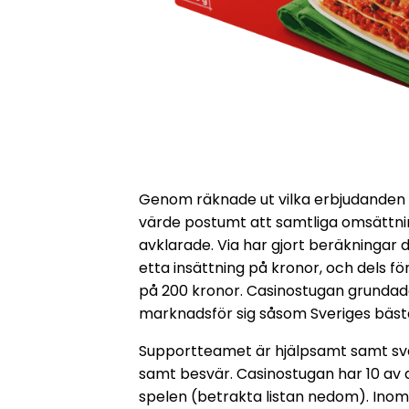
Genom räknade ut vilka erbjudanden
värde postumt att samtliga omsättnin
avklarade. Via har gjort beräkningar
etta insättning på kronor, och dels fö
på 200 kronor. Casinostugan grunda
marknadsför sig såsom Sveriges bäst
Supportteamet är hjälpsamt samt svara
samt besvär​​. Casinostugan har 10 a
spelen (betrakta listan nedom). Ino