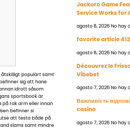
Jackoro Game Fea
Service Works for 
agosto 8, 2026
No hay 
favorite article 41
agosto 8, 2026
No hay 
Découvrez le Friss
Vibebet
 åtskilligt populärt samt
befinner sig att hane
agosto 7, 2026
No hay 
 annan idrott såsom
gans sportsbook är
Важливість відпові
a på rak arm eller innan
casino
sen befinner si
utse att testa både på
agosto 7, 2026
No hay 
rand slams samt mindre