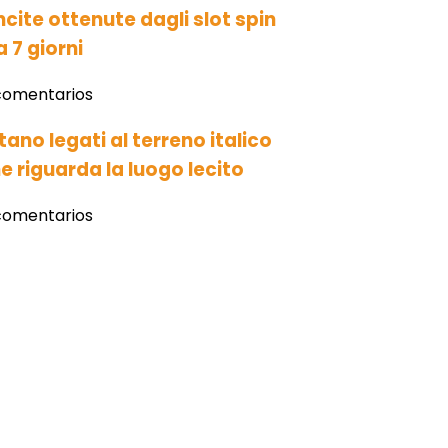
ncite ottenute dagli slot spin
a 7 giorni
comentarios
tano legati al terreno italico
e riguarda la luogo lecito
comentarios