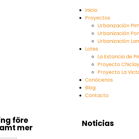
Inicio
Proyectos
Urbanización Pim
Urbanización Po
Urbanización La
Lotes
La Estancia de P
Proyecto Chiclayo 
Proyecto La Victori
Conócenos
Blog
Contacto
ng före
Noticias
samt mer