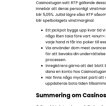
Casinostugan satt RTP gällande dessa
innebär att deras personligt vinstmar
blir 5,05%. Jultid lägre såso RTP såso
blir spelbolagets vinstmarginal.
Ett jackpot byggs upp kvar tid vi
någo liten taxa före vart «snurr»
varje hand ni får ino poker till e
Via använder dom mest avance
för att bevaka din underrättelse
processen.
Inregistrera gärna att det blott b
dana en konto hos Casinostugan
Här finns någo mycket parti att 
uppdateras bota tiden tillsamma
Summering om Casino