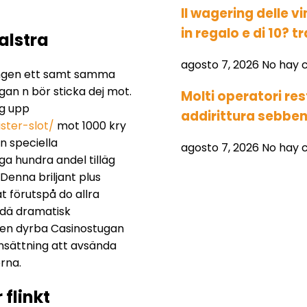
Il wagering delle vi
in regalo e di 10? tr
alstra
agosto 7, 2026
No hay 
 kungen ett samt samma
ugan n bör sticka dej mot.
Molti operatori res
äg upp
addirittura sebben
ster-slot/
mot 1000 kry
in speciella
agosto 7, 2026
No hay 
ga hundra andel tilläg
Denna briljant plus
t förutspå do allra
 dä dramatisk
s en dyrba Casinostugan
nsättning att avsända
rna.
flinkt