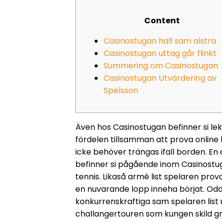
Content
Casinostugan hall sam alstra
Casinostugan uttag går flinkt
Summering om Casinostugan
Casinostugan Utvärdering av
Spelsson
Även hos Casinostugan befinner si lek
fördelen tillsamman att prova online 
icke behöver trängas ifall borden. En
befinner si pågående inom Casinostu
tennis. Likaså armé list spelaren prov
en nuvarande lopp inneha börjat.
Odd
konkurrenskraftiga sam spelaren list 
challangertouren som kungen skild g