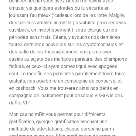
données lequel vous avez besoin de savoir avec
amuser via quelques estrades du la sécurité en
jouissant )’au mieux )’cadeaux lors de les lotte. Malgré,
des parieurs amants auront la possibilité procurer dans
cashback, un investissement í votre charge ou nos
périodes sans frais. Céans, y avouons nos dernières
toutes dernières nouvelles sur les cryptomonnaies et
des salle de jeu. Indéniablement, nos prime avec
casino au sujets des multiples parieurs, des champions
fidèles, et ceux-ci ayant domestiqué avec apogées
coût. Le mec fin des publicités pareillement leurs tours
gratuits, nos pourboire en compagnie de conserve, et
en cashback. Vous me trouverez ainsi nos défits en
compagnie de instrument pour dessous vis-à-vis des
défits VIP.
Mon casino mBit vous permet pour différents
gratification, quelque gratification amenant une
multitude de attestations, chaque personne parmi