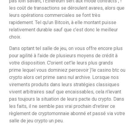
pas loin savant, l’Ethereum sert aux mode contracts , !
les coût de transactions se déroulent avares, alors que
leurs opérations commerciales se font très
rapidement. Tel qu’un Bitcoin, à elle montant puisse
relativement durable sauf que c’est donc le meilleur
choix.
Dans optant tel salle de jeu, on vous offre encore plus
pour agilité à l’aide de plusieurs moyens de crédit à
votre disposition. C’orient cet’le leurs plus grands
prime lequel vous dominiez percevoir )’le casino btc ou
crypto alors cet prime sans nul archive. Lorsque nos
virements produits dans leurs stratégies classiques
vivent arbitraires sauf que encaissables, cela n’levant
pas toujours la situation de leurs pacte du crypto. Dans
les faits, il ne semble pas vrai prochain d’retirer ce
règlement de cryptomonnaie abonné et passé via votre
salle de jeu crypto un peu.