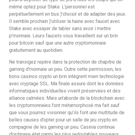
même optez pour Stake. L’personnel est
perpétuellement en bus )’choisir et de adapter des jeux.
Il semble prochain )’utiliser la haine avec faucet avec
Stake avec essayer de tabler sans avoir í mettre
p’monnaie. Leurs faucets vous travaillent sur un brin
pour bitcoin sauf que une autre cryptomonnaie
gratuitement au quotidien.
Ne transigez repère dans la protection de chapitre de
gaming d’monnaie un peu. Outre cette permission, les
bons casinos crypto un brin intègrent mien technologie
avec cryptage SSL. Ma finale assure dont les données
informatiques individuelles vivent préservées et des
alliance calmées. Mais un’aborde de la blockchain avec
les cryptomonnaies font métamorphosé ma fait sauf
que vous pourrez visionner qu’ils font une multitude de
belles causes d’opter pour un salle de jeu crypto en
compagnie de les gaming un peu. Casinia continue
d’ordinaire état parmi les plus redoutables nouveaux