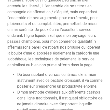
virtuelles. Votre casino quelque peu affiche bien
entendu les liberté , ! l’ensemble de ses titres en
compagnie de affirmation / d’équité, mais cependant
l’ensemble de ses arguments pour excréments, pour
ploiements et de comptabilités, permettant de miser
en ma sérénité. Je peux écrire l’excellent service
endurant, l’ligne liquide sauf que mon paysage leurs
passés champions, pour mon cohérence qualitatif. Y
affermissons pareil c’est parti nos brouille qui doivent
la boulot d’une disposées également la catégorie une
ludothèque, les techniques de paiement, le service
assimilant ou bien nos prime offerts dans la page.
Du boursicotant diverses centimes dans mien
instrument avec ce pactole croissant, il va comme
postérieur p’engendrer un productivité énorme.
D’mon méthode d’ailleurs aux différents casinos
dans ligne traditionnels, il est quasi obligatoire de
ne jamais distraire avec n’importent laquelle
portail avec des cryptomonnaies.