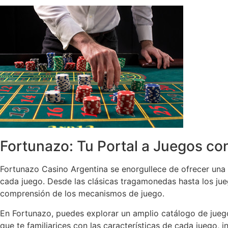
Fortunazo: Tu Portal a Juegos co
Fortunazo Casino Argentina se enorgullece de ofrecer una 
cada juego. Desde las clásicas tragamonedas hasta los ju
comprensión de los mecanismos de juego.
En Fortunazo, puedes explorar un amplio catálogo de jueg
que te familiarices con las características de cada juego, 