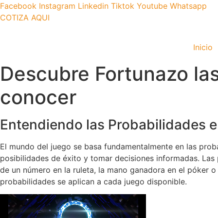
Ir
Facebook
Instagram
Linkedin
Tiktok
Youtube
Whatsapp
al
COTIZA AQUI
contenido
Inicio
Descubre Fortunazo las
conocer
Entendiendo las Probabilidades e
El mundo del juego se basa fundamentalmente en las proba
posibilidades de éxito y tomar decisiones informadas. Las 
de un número en la ruleta, la mano ganadora en el póker o
probabilidades se aplican a cada juego disponible.