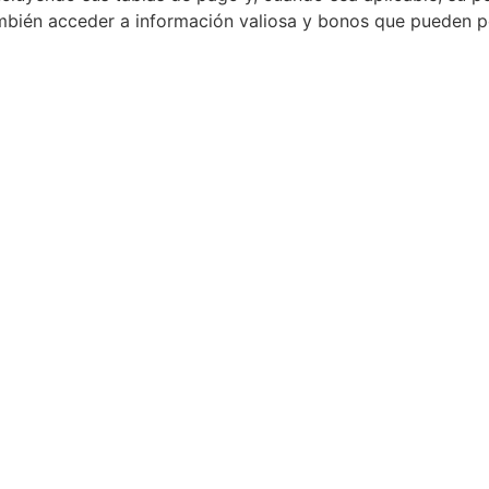
también acceder a información valiosa y bonos que pueden p