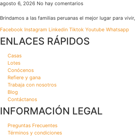
agosto 6, 2026
No hay comentarios
Brindamos a las familias peruanas el mejor lugar para vivir
Facebook
Instagram
Linkedin
Tiktok
Youtube
Whatsapp
ENLACES RÁPIDOS
Casas
Lotes
Conócenos
Refiere y gana
Trabaja con nosotros
Blog
Contáctanos
INFORMACIÓN LEGAL
Preguntas Frecuentes
Términos y condiciones