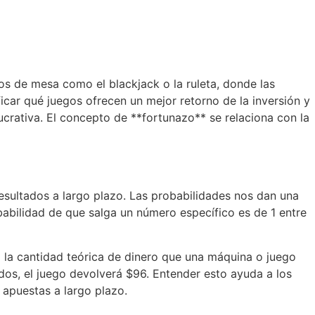
s de mesa como el blackjack o la ruleta, donde las
ficar qué juegos ofrecen un mejor retorno de la inversión y
ucrativa. El concepto de **fortunazo** se relaciona con la
resultados a largo plazo. Las probabilidades nos dan una
babilidad de que salga un número específico es de 1 entre
 la cantidad teórica de dinero que una máquina o juego
dos, el juego devolverá $96. Entender esto ayuda a los
 apuestas a largo plazo.