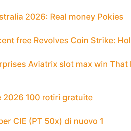
stralia 2026: Real money Pokies
ent free Revolves Coin Strike: Ho
prises Aviatrix slot max win That
2026 100 rotiri gratuite
per CIE (PT 50x) di nuovo 1