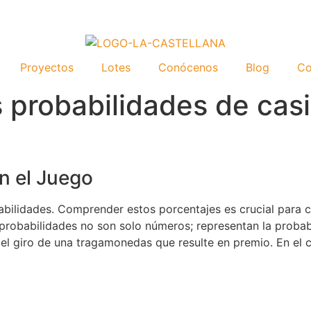
Proyectos
Lotes
Conócenos
Blog
Co
 probabilidades de cas
n el Juego
bilidades. Comprender estos porcentajes es crucial para 
probabilidades no son solo números; representan la probabi
 el giro de una tragamonedas que resulte en premio. En el