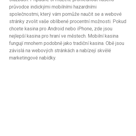
průvodce indickými mobilními hazardními
společnostmi, který vám pomůže naučit se a webové
stránky zvolit vaše oblíbené procentní možnosti. Pokud
chcete kasina pro Android nebo iPhone, zde jsou
nejlepší kasina pro hraní ve městech. Mobilní kasina
fungují mnohem podobně jako tradiční kasina. Obě jsou
závislá na webových stránkách a nabízejí skvělé
marketingové nabídky.