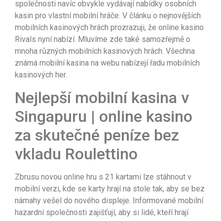
společnosti navíc obvykle vydávají nabídky osobních
kasin pro vlastní mobilní hráče. V článku o nejnovějších
mobilních kasinových hrách prozrazuji, že online kasino
Rivals nyní nabízí. Mluvíme zde také samozřejmě o
mnoha různých mobilních kasinových hrách. Všechna
známá mobilní kasina na webu nabízejí řadu mobilních
kasinových her.
Nejlepší mobilní kasina v
Singapuru | online kasino
za skutečné peníze bez
vkladu Roulettino
Zbrusu novou online hru s 21 kartami lze stáhnout v
mobilní verzi, kde se karty hrají na stole tak, aby se bez
námahy vešel do nového displeje. Informované mobilní
hazardní společnosti zajišťují, aby si lidé, kteří hrají