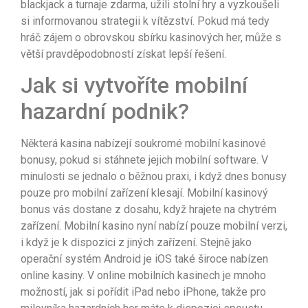
blackjack a turnaje zdarma, užili stolní hry a vyzkoušeli
si informovanou strategii k vítězství. Pokud má tedy
hráč zájem o obrovskou sbírku kasinových her, může s
větší pravděpodobností získat lepší řešení.
Jak si vytvoříte mobilní
hazardní podnik?
Některá kasina nabízejí soukromé mobilní kasinové
bonusy, pokud si stáhnete jejich mobilní software. V
minulosti se jednalo o běžnou praxi, i když dnes bonusy
pouze pro mobilní zařízení klesají. Mobilní kasinový
bonus vás dostane z dosahu, když hrajete na chytrém
zařízení. Mobilní kasino nyní nabízí pouze mobilní verzi,
i když je k dispozici z jiných zařízení. Stejně jako
operační systém Android je iOS také široce nabízen
online kasiny. V online mobilních kasinech je mnoho
možností, jak si pořídit iPad nebo iPhone, takže pro