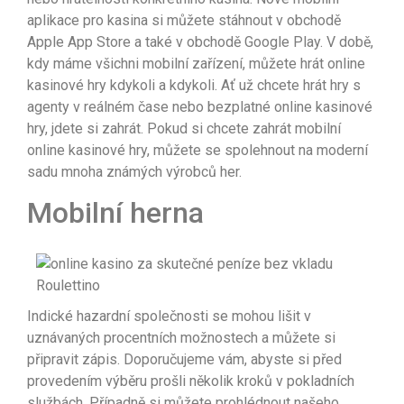
aplikace pro kasina si můžete stáhnout v obchodě
Apple App Store a také v obchodě Google Play. V době,
kdy máme všichni mobilní zařízení, můžete hrát online
kasinové hry kdykoli a kdykoli. Ať už chcete hrát hry s
agenty v reálném čase nebo bezplatné online kasinové
hry, jdete si zahrát. Pokud si chcete zahrát mobilní
online kasinové hry, můžete se spolehnout na moderní
sadu mnoha známých výrobců her.
Mobilní herna
Indické hazardní společnosti se mohou lišit v
uznávaných procentních možnostech a můžete si
připravit zápis. Doporučujeme vám, abyste si před
provedením výběru prošli několik kroků v pokladních
službách. Případně si můžete prohlédnout našeho