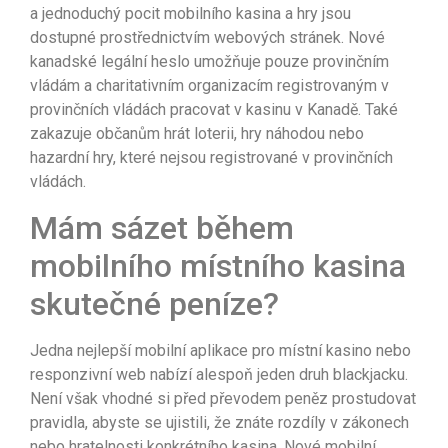
a jednoduchý pocit mobilního kasina a hry jsou
dostupné prostřednictvím webových stránek. Nové
kanadské legální heslo umožňuje pouze provinčním
vládám a charitativním organizacím registrovaným v
provinčních vládách pracovat v kasinu v Kanadě. Také
zakazuje občanům hrát loterii, hry náhodou nebo
hazardní hry, které nejsou registrované v provinčních
vládách.
Mám sázet během
mobilního místního kasina
skutečné peníze?
Jedna nejlepší mobilní aplikace pro místní kasino nebo
responzivní web nabízí alespoň jeden druh blackjacku.
Není však vhodné si před převodem peněz prostudovat
pravidla, abyste se ujistili, že znáte rozdíly v zákonech
nebo hratelnosti konkrétního kasina. Nové mobilní