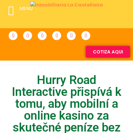
MENU
COTIZA AQUI
Hurry Road
Interactive přispívá k
tomu, aby mobilní a
online kasino za
skutečné peníze bez