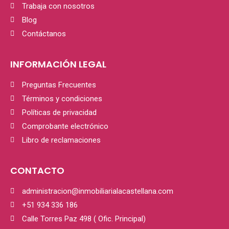
Trabaja con nosotros
Blog
Contáctanos
INFORMACIÓN LEGAL
Preguntas Frecuentes
Términos y condiciones
Políticas de privacidad
Comprobante electrónico
Libro de reclamaciones
CONTACTO
administracion@inmobiliarialacastellana.com
+51 934 336 186
Calle Torres Paz 498 ( Ofic. Principal)