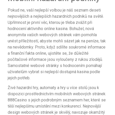
Pokud ne, vaší nejlepší volbou je náš seznam deseti
nejnovějších a nejlepších hazardních podniků na světě.
Upřímnost je první věc, kterou je třeba zvážit při
hodnocení aktivního online kasina. Bohužel, nová
anonymita vašich webových stránek vám pomohla
unést příležitostí, abyste mohli sázet jak na peníze, tak
na nevědomky. Proto, když sdílíte soukromé informace
a finanční fakta online, ujistěte se, že důležité
počítačové informace jsou vyloučeny z rukou zlodějů.
Samostatné webové stránky s hodnocením pomáhají
uživatelům vybrat si nejlepší dostupná kasina podle
jejich potřeb.
Živé hazardní hry, automaty a hry u více stolů jsou k
dispozici prostřednictvím mobilních webových stránek
888Casino s jejich podrobným seznamem her, které se
těší nejlepšímu umístění mezi konkurencí. Nejnovější
design webových stránek je skvělý, navozuje okamžitý