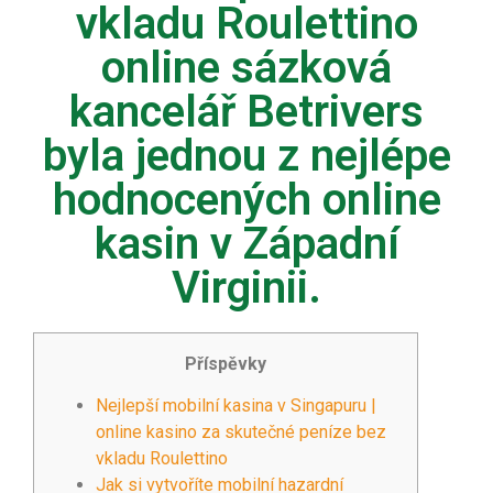
vkladu Roulettino
online sázková
kancelář Betrivers
byla jednou z nejlépe
hodnocených online
kasin v Západní
Virginii.
Příspěvky
Nejlepší mobilní kasina v Singapuru |
online kasino za skutečné peníze bez
vkladu Roulettino
Jak si vytvoříte mobilní hazardní