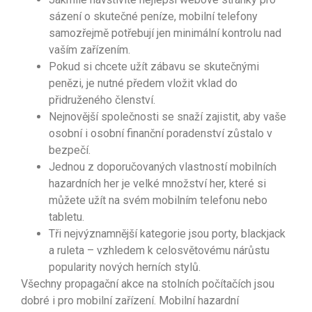
sázení o skutečné peníze, mobilní telefony
samozřejmě potřebují jen minimální kontrolu nad
vaším zařízením.
Pokud si chcete užít zábavu se skutečnými
penězi, je nutné předem vložit vklad do
přidruženého členství.
Nejnovější společnosti se snaží zajistit, aby vaše
osobní i osobní finanční poradenství zůstalo v
bezpečí.
Jednou z doporučovaných vlastností mobilních
hazardních her je velké množství her, které si
můžete užít na svém mobilním telefonu nebo
tabletu.
Tři nejvýznamnější kategorie jsou porty, blackjack
a ruleta – vzhledem k celosvětovému nárůstu
popularity nových herních stylů.
Všechny propagační akce na stolních počítačích jsou
dobré i pro mobilní zařízení. Mobilní hazardní