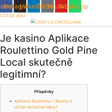
Ir
cebook
Instagram
Linkedin
Tiktok
Youtube
Whatsapp
al
contenido
COTIZA AQUI
Je kasino Aplikace
Roulettino Gold Pine
Local skutečně
legitimní?
Příspěvky
Aplikace Roulettino – Musíte si
užívat skutečné měny?