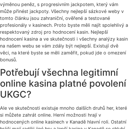
výměnou peněz, s progresivním jackpotem, který vám
může přinést jackpoty. Všechny nejlepší sázkové weby v
tomto článku jsou zahraniční, ověřené a testované
profesionály v kasinech. Proto byste měli najít spolehlivý a
respektovaný zdroj pro hodnocení kasin. Nejlepší
hodnocení kasina a ve skutečnosti i všechny analýzy kasin
na našem webu se vám zdály být nejlepší. Existují dvě
věci, na které byste se měli zaměřit, pokud jde o omezení
bonusů.
Potřebují všechna legitimní
online kasina platné povolení
UKGC?
Ale ve skutečnosti existuje mnoho dalších druhů her, které
si můžete zahrát online. Herní možnosti hrají v
hodnocených online kasinech v Kanadě hlavní roli. Ostatní
hráči mají raději jiné hry a lepší kasina v Kanadě se chlubí