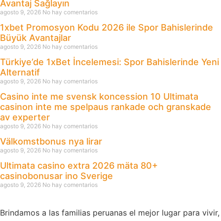
Avantaj Sağlayın
agosto 9, 2026
No hay comentarios
1xbet Promosyon Kodu 2026 ile Spor Bahislerinde
Büyük Avantajlar
agosto 9, 2026
No hay comentarios
Türkiye’de 1xBet İncelemesi: Spor Bahislerinde Yeni
Alternatif
agosto 9, 2026
No hay comentarios
Casino inte me svensk koncession 10 Ultimata
casinon inte me spelpaus rankade och granskade
av experter
agosto 9, 2026
No hay comentarios
Välkomstbonus nya lirar
agosto 9, 2026
No hay comentarios
Ultimata casino extra 2026 mäta 80+
casinobonusar ino Sverige
agosto 9, 2026
No hay comentarios
Brindamos a las familias peruanas el mejor lugar para vivir,