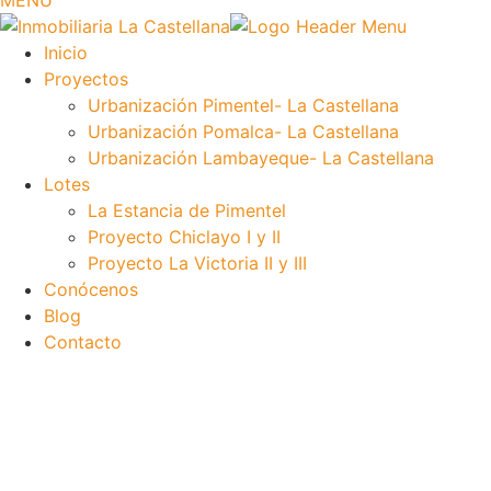
Inicio
Proyectos
Urbanización Pimentel- La Castellana
Urbanización Pomalca- La Castellana
Urbanización Lambayeque- La Castellana
Lotes
La Estancia de Pimentel
Proyecto Chiclayo I y II
Proyecto La Victoria II y III
Conócenos
Blog
Contacto