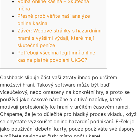
Volba online kasina – Skutečná
měna
Přesně proč věříte naší analýze
online kasina
Závěr: Webové stránky s hazardními
hrami s vyššími výdaji, které mají
skutečné peníze
Potřebují všechna legitimní online
kasina platné povolení UKGC?
Cashback slibuje část vaší ztráty ihned po určitém
množství hraní. Takový software může být buď
víceúčelový, nebo omezený na konkrétní hry, a proto se
používá jako časově náročné a citlivé nabídky, které
motivují profesionály ke hraní v určitém časovém rámci.
Chápeme, že je to důležité pro hladký proces vkladu, když
se chystáte vyzkoušet online hazardní podnikání.
E-šek je
jako používání debetní karty, pouze používáte své úspory
a můžete navigovat čísly místo počtu karet.