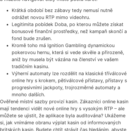
Krátká období bez zábavy tedy nemusí nutně
odrážet novou RTP mimo videohru.
Legitimita pobídek Doba, po kterou můžete získat
bonusové finanční prostředky, než kampaň skončí a
fond bude zrušen.
Kromě toho má Ignition Gambling dynamickou
pokerovou hernu, která si vede skvěle a přirozeně,
aniž by musela být vázána na členství ve vašem
tradičním kasinu.
Výherní automaty lze rozdělit na klasické tříválcové
online hry s krokem, pětiválcové přístavy, přístavy s
progresivními jackpoty, trojrozměrné automaty a
mnoho dalších.
Ověřené místní sazby provizí kasin. Zákazníci online kasin
mají tendenci vidět nové online hry s vysokým RTP – ale
můžete se ujistit, že aplikace byla auditována? Ukážeme
si, jak vnímáme obranu výplat kasin od informovaných
britských kasin. Budete chtít strávit čas hledáním, abyste