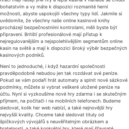
bohatstvím a vy máte k dispozici rozmanité herní
možnosti, abyste uspokojili všechny typy lidí. Jakmile si
uvědomíte, že všechny naše online kasinové knihy
procházejí bezpečnostními kontrolami, měli byste být
připraveni. Britští profesionálové mají přístup k
nejregulovanějším a nejspolehlivějším segmentům online
kasin na světě a mají k dispozici široký výběr bezpečných
kasinových podniků.
Není to jednoduché, i když hazardní společnosti
pravděpodobně nebudou jen tak rozdávat své peníze.
Pokud se vám podaří hrát automaty a splnit nové sázkové
podmínky, můžete si vybrat veškeré uložené peníze na
účtu. Nyní si vyzkoušíme nové hry zdarma i se skutečným
příjmem, na počítači i na mobilních telefonech. Budeme
sledovat, kolik her web nabízí, a také nejnovější hry
nejvyšší kvality. Chceme také sledovat tituly od
špičkových vývojářů s neuvěřitelným obrázkem a
hratelností, a také konkrétní hry, které mají šťavnaté