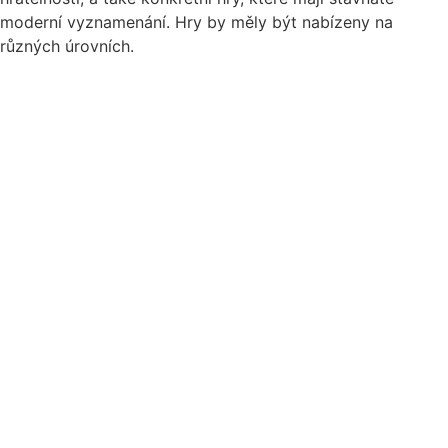
moderní vyznamenání. Hry by měly být nabízeny na
různých úrovních.