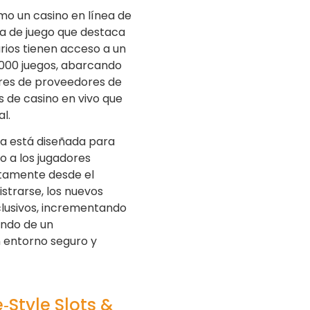
o un casino en línea de
ia de juego que destaca
rios tienen acceso a un
000 juegos, abarcando
res de proveedores de
de casino en vivo que
l.
a está diseñada para
do a los jugadores
ectamente desde el
istrarse, los nuevos
lusivos, incrementando
ando de un
n entorno seguro y
Style Slots &