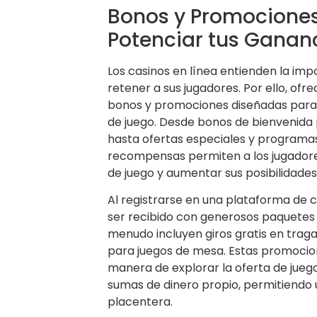
Bonos y Promocione
Potenciar tus Ganan
Los casinos en línea entienden la imp
retener a sus jugadores. Por ello, of
bonos y promociones diseñadas para 
de juego. Desde bonos de bienvenida 
hasta ofertas especiales y programas 
recompensas permiten a los jugador
de juego y aumentar sus posibilidade
Al registrarse en una plataforma de c
ser recibido con generosos paquetes
menudo incluyen giros gratis en tra
para juegos de mesa. Estas promocio
manera de explorar la oferta de juego
sumas de dinero propio, permitiendo 
placentera.