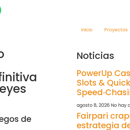
Inicio
Proyectos
o
Noticias
PowerUp Casi
initiva
Slots & Quick
Reyes
Speed‑Chasi
agosto 8, 2026
No hay 
Fairpari crap
uegos de
estrategia d