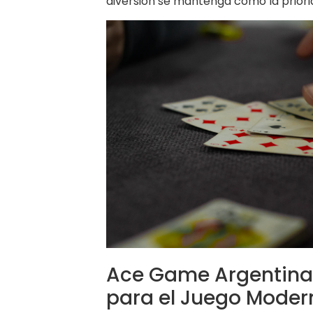
diversión se mantenga como la priorid
Ace Game Argentina:
para el Juego Moder