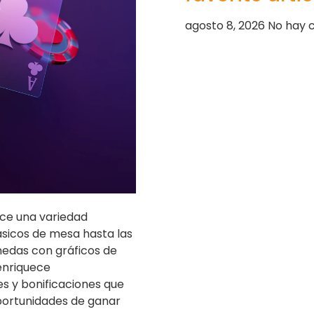
agosto 8, 2026
No hay 
ece una variedad
ásicos de mesa hasta las
edas con gráficos de
enriquece
 y bonificaciones que
oportunidades de ganar