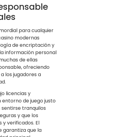
Responsable
ales
mordial para cualquier
 casino modernas
logía de encriptación y
la información personal
 muchas de ellas
ponsable, ofreciendo
a los jugadores a
ad.
o licencias y
 entorno de juego justo
sentirse tranquilos
eguras y que los
 y verificados. El
 garantiza que la