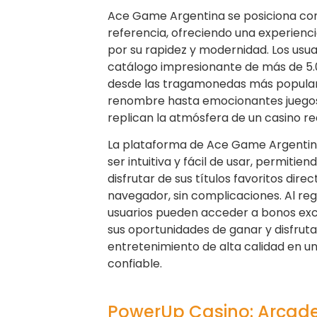
Ace Game Argentina se posiciona com
referencia, ofreciendo una experienc
por su rapidez y modernidad. Los usua
catálogo impresionante de más de 5.
desde las tragamonedas más popula
renombre hasta emocionantes juegos 
replican la atmósfera de un casino rea
La plataforma de Ace Game Argentin
ser intuitiva y fácil de usar, permitien
disfrutar de sus títulos favoritos dir
navegador, sin complicaciones. Al reg
usuarios pueden acceder a bonos exc
sus oportunidades de ganar y disfrut
entretenimiento de alta calidad en u
confiable.
PowerUp Casino: Arcade‑