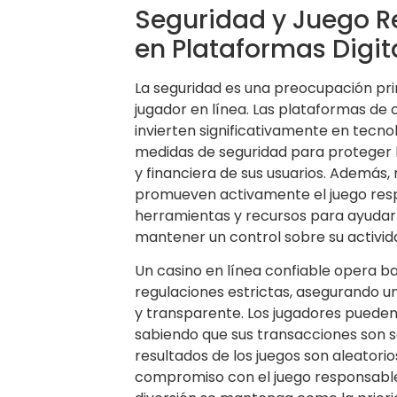
Seguridad y Juego 
en Plataformas Digit
La seguridad es una preocupación pri
jugador en línea. Las plataformas de
invierten significativamente en tecno
medidas de seguridad para proteger 
y financiera de sus usuarios. Además,
promueven activamente el juego res
herramientas y recursos para ayudar 
mantener un control sobre su activid
Un casino en línea confiable opera baj
regulaciones estrictas, asegurando un
y transparente. Los jugadores pueden 
sabiendo que sus transacciones son s
resultados de los juegos son aleatorios
compromiso con el juego responsable