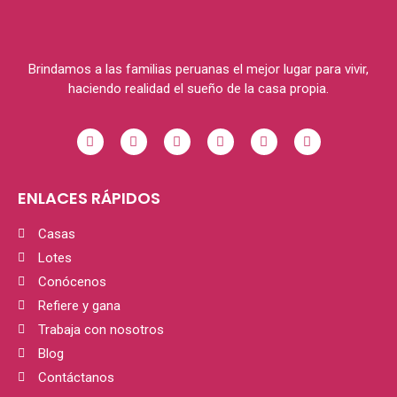
Brindamos a las familias peruanas el mejor lugar para vivir,
haciendo realidad el sueño de la casa propia.
ENLACES RÁPIDOS
Casas
Lotes
Conócenos
Refiere y gana
Trabaja con nosotros
Blog
Contáctanos