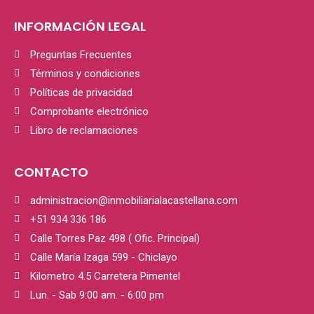
INFORMACIÓN LEGAL
Preguntas Frecuentes
Términos y condiciones
Políticas de privacidad
Comprobante electrónico
Libro de reclamaciones
CONTACTO
administracion@inmobiliarialacastellana.com
+51 934 336 186
Calle Torres Paz 498 ( Ofic. Principal)
Calle María Izaga 599 - Chiclayo
Kilometro 4.5 Carretera Pimentel
Lun. - Sab 9:00 am. - 6:00 pm