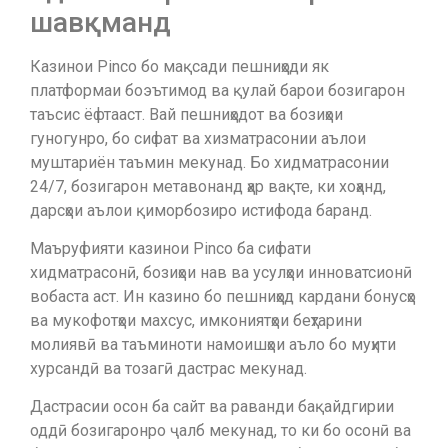
шавқманд
Казинои Pinco бо мақсади пешниҳоди як
платформаи боэътимод ва қулай барои бозигарон
таъсис ёфтааст. Вай пешниҳодот ва бозиҳои
гуногунро, бо сифат ва хизматрасонии аълои
муштариён таъмин мекунад. Бо хидматрасонии
24/7, бозигарон метавонанд ҳар вақте, ки хоҳанд,
дарсҳои аълои қиморбозиро истифода баранд.
Маъруфияти казинои Pinco ба сифати
хидматрасонӣ, бозиҳои нав ва усулҳои инноватсионӣ
вобаста аст. Ин казино бо пешниҳод кардани бонусҳо
ва мукофотҳои махсус, имкониятҳои беҳтарини
молиявӣ ва таъминоти намоишҳои аъло бо муҳити
хурсандӣ ва тозагӣ дастрас мекунад.
Дастрасии осон ба сайт ва раванди бақайдгирии
оддӣ бозигаронро ҷалб мекунад, то ки бо осонӣ ва