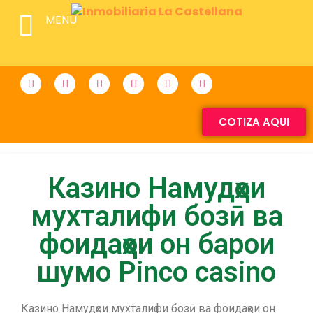
MENU
COTIZA AQUI
Казино Намудҳои
мухталифи бозӣ ва
фоидаҳои он барои
шумо Pinco casino
Казино Намудҳои мухталифи бозӣ ва фоидаҳои он