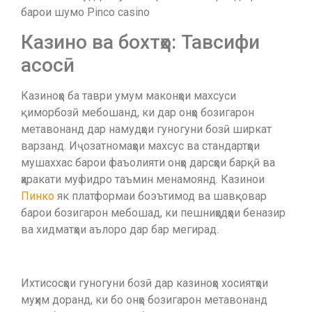
барои шумо Pinco casino
Казино ва бохтҳо: Тавсифи
асосӣ
Казиноҳо ба таври умум маконҳои махсуси
қиморбозӣ мебошанд, ки дар онҳо бозигарон
метавонанд дар намудҳои гуногуни бозӣ ширкат
варзанд. Иҷозатномаҳои махсус ва стандартҳои
мушаххас барои фаъолияти онҳо дарсҳои барқӣ ва
ҳаракати муфидро таъмин менамоянд. Казинои
Пинко
як платформаи боэътимод ва шавқовар
барои бозигарон мебошад, ки пешниҳодҳои беназир
ва хидматҳои аълоро дар бар мегирад.
Ихтисосҳои гуногуни бозӣ дар казиноҳо хосиятҳои
муҳим доранд, ки бо онҳо бозигарон метавонанд