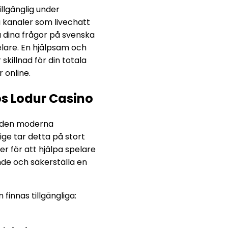
illgänglig under
a kanaler som livechatt
å dina frågor på svenska
elare. En hjälpsam och
killnad för din totala
 online.
os Lodur Casino
i den moderna
ge tar detta på stort
er för att hjälpa spelare
nde och säkerställa en
finnas tillgängliga: