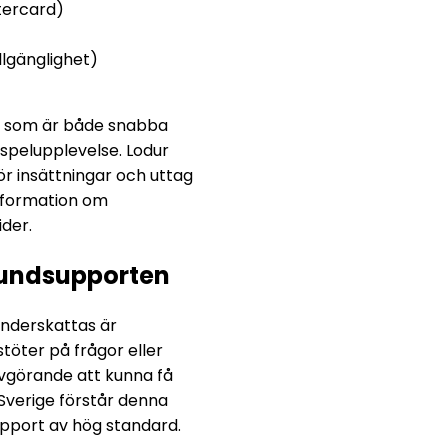
tercard)
llgänglighet)
iv som är både snabba
 spelupplevelse. Lodur
för insättningar och uttag
information om
ider.
Kundsupporten
underskattas är
töter på frågor eller
avgörande att kunna få
 Sverige förstår denna
upport av hög standard.