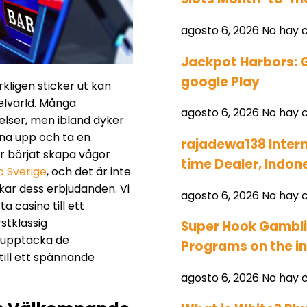
agosto 6, 2026
No hay 
Jackpot Harbors:
google Play
rkligen sticker ut kan
elvärld. Många
agosto 6, 2026
No hay 
elser, men ibland dyker
nna upp och ta en
rajadewa138 Intern
ar börjat skapa vågor
time Dealer, Indo
o Sverige
, och det är inte
kar dess erbjudanden. Vi
agosto 6, 2026
No hay 
 casino till ett
rstklassig
Super Hook Gambli
t upptäcka de
Programs on the i
till ett spännande
agosto 6, 2026
No hay 