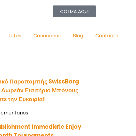
COTIZA AQUI
Lotes
Conócenos
Blog
Contacto
δικό Παραπομπής SwissBorg
ι Δωρεάν Εισιτήριο Μπόνους
τε την Ευκαιρία!
comentarios
ablishment Immediate Enjoy
onth Tournaments