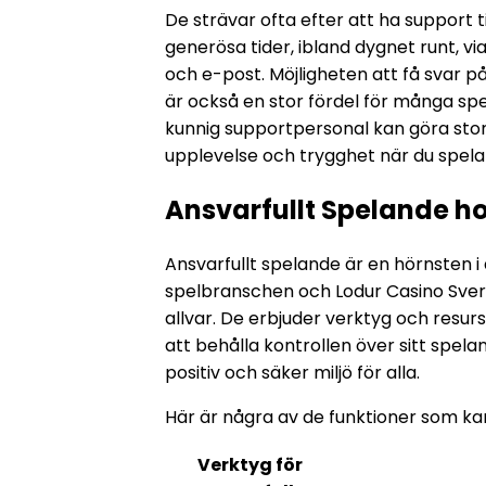
De strävar ofta efter att ha support t
generösa tider, ibland dygnet runt, vi
och e-post. Möjligheten att få svar p
är också en stor fördel för många sp
kunnig supportpersonal kan göra stor s
upplevelse och trygghet när du spelar
Ansvarfullt Spelande h
Ansvarfullt spelande är en hörnsten 
spelbranschen och Lodur Casino Sveri
allvar. De erbjuder verktyg och resurs
att behålla kontrollen över sitt spela
positiv och säker miljö för alla.
Här är några av de funktioner som kan 
Verktyg för