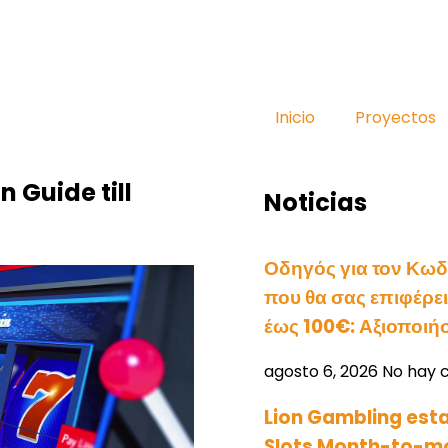
Inicio
Proyectos
n Guide till
Noticias
Οδηγός για τον Κω
που θα σας επιφέρε
έως 100€: Αξιοποιήσ
agosto 6, 2026
No hay 
Lion Gambling est
Slots Month-to-m