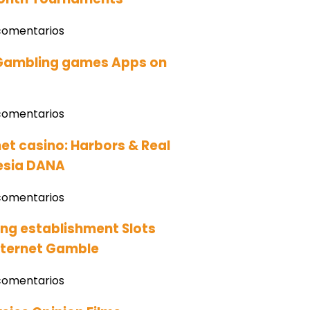
comentarios
 Gambling games Apps on
comentarios
et casino: Harbors & Real
nesia DANA
comentarios
ng establishment Slots
nternet Gamble
comentarios