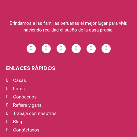
Brindamos a las familias peruanas el mejor lugar para vivir,
haciendo realidad el sueño de la casa propia.
ENLACES RÁPIDOS
Casas
Lotes
Conócenos
Refiere y gana
Trabaja con nosotros
Blog
Contáctanos