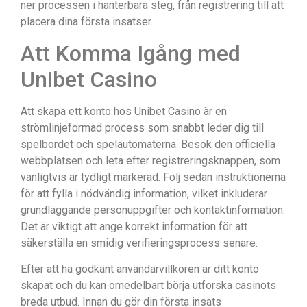
ner processen i hanterbara steg, från registrering till att
placera dina första insatser.
Att Komma Igång med
Unibet Casino
Att skapa ett konto hos Unibet Casino är en
strömlinjeformad process som snabbt leder dig till
spelbordet och spelautomaterna. Besök den officiella
webbplatsen och leta efter registreringsknappen, som
vanligtvis är tydligt markerad. Följ sedan instruktionerna
för att fylla i nödvändig information, vilket inkluderar
grundläggande personuppgifter och kontaktinformation.
Det är viktigt att ange korrekt information för att
säkerställa en smidig verifieringsprocess senare.
Efter att ha godkänt användarvillkoren är ditt konto
skapat och du kan omedelbart börja utforska casinots
breda utbud. Innan du gör din första insats