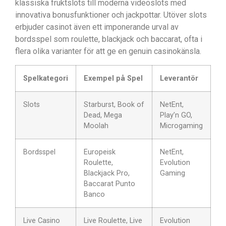
klassiska fruktslots till moderna videoslots med
innovativa bonusfunktioner och jackpottar. Utöver slots
erbjuder casinot även ett imponerande urval av
bordsspel som roulette, blackjack och baccarat, ofta i
flera olika varianter för att ge en genuin casinokänsla.
Spelkategori
Exempel på Spel
Leverantör
Slots
Starburst, Book of
NetEnt,
Dead, Mega
Play’n GO,
Moolah
Microgaming
Bordsspel
Europeisk
NetEnt,
Roulette,
Evolution
Blackjack Pro,
Gaming
Baccarat Punto
Banco
Live Casino
Live Roulette, Live
Evolution