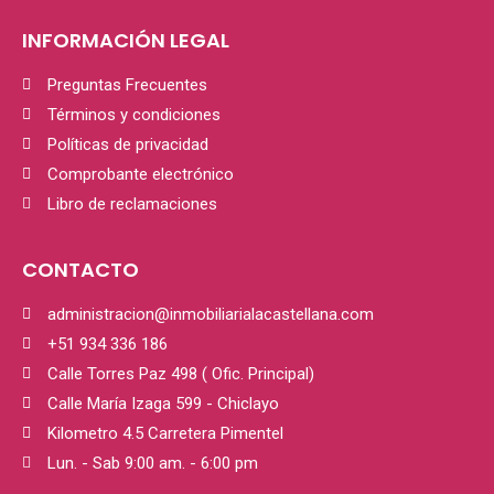
INFORMACIÓN LEGAL
Preguntas Frecuentes
Términos y condiciones
Políticas de privacidad
Comprobante electrónico
Libro de reclamaciones
CONTACTO
administracion@inmobiliarialacastellana.com
+51 934 336 186
Calle Torres Paz 498 ( Ofic. Principal)
Calle María Izaga 599 - Chiclayo
Kilometro 4.5 Carretera Pimentel
Lun. - Sab 9:00 am. - 6:00 pm