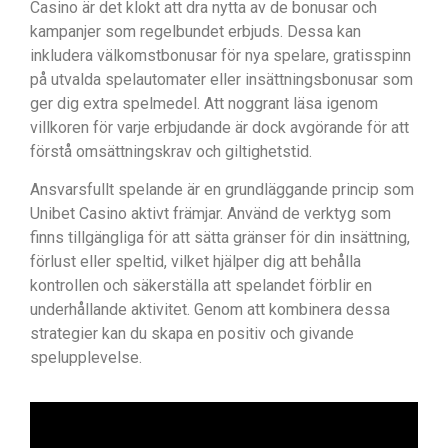
Casino är det klokt att dra nytta av de bonusar och
kampanjer som regelbundet erbjuds. Dessa kan
inkludera välkomstbonusar för nya spelare, gratisspinn
på utvalda spelautomater eller insättningsbonusar som
ger dig extra spelmedel. Att noggrant läsa igenom
villkoren för varje erbjudande är dock avgörande för att
förstå omsättningskrav och giltighetstid.
Ansvarsfullt spelande är en grundläggande princip som
Unibet Casino aktivt främjar. Använd de verktyg som
finns tillgängliga för att sätta gränser för din insättning,
förlust eller speltid, vilket hjälper dig att behålla
kontrollen och säkerställa att spelandet förblir en
underhållande aktivitet. Genom att kombinera dessa
strategier kan du skapa en positiv och givande
spelupplevelse.