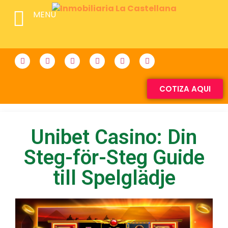
MENU
COTIZA AQUI
Unibet Casino: Din
Steg-för-Steg Guide
till Spelglädje