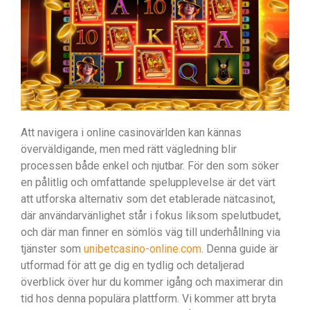
Att navigera i online casinovärlden kan kännas
överväldigande, men med rätt vägledning blir
processen både enkel och njutbar. För den som söker
en pålitlig och omfattande spelupplevelse är det värt
att utforska alternativ som det etablerade nätcasinot,
där användarvänlighet står i fokus liksom spelutbudet,
och där man finner en sömlös väg till underhållning via
tjänster som
unibetcasino-online.com
. Denna guide är
utformad för att ge dig en tydlig och detaljerad
överblick över hur du kommer igång och maximerar din
tid hos denna populära plattform. Vi kommer att bryta