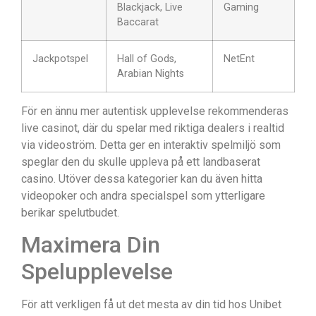
Blackjack, Live
Gaming
Baccarat
Jackpotspel
Hall of Gods,
NetEnt
Arabian Nights
För en ännu mer autentisk upplevelse rekommenderas
live casinot, där du spelar med riktiga dealers i realtid
via videoström. Detta ger en interaktiv spelmiljö som
speglar den du skulle uppleva på ett landbaserat
casino. Utöver dessa kategorier kan du även hitta
videopoker och andra specialspel som ytterligare
berikar spelutbudet.
Maximera Din
Spelupplevelse
För att verkligen få ut det mesta av din tid hos Unibet