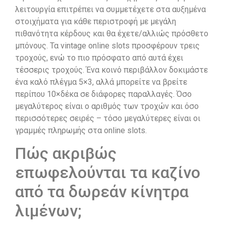
λειτουργία επιτρέπει να συμμετέχετε στα αυξημένα
στοιχήματα για κάθε περιστροφή με μεγάλη
πιθανότητα κέρδους και θα έχετε/αλλιώς πρόσθετο
μπόνους. Τα vintage online slots προσφέρουν τρεις
τροχούς, ενώ το πιο πρόσφατο από αυτά έχει
τέσσερις τροχούς. Ένα κοινό περιβάλλον δοκιμάστε
ένα καλό πλέγμα 5×3, αλλά μπορείτε να βρείτε
περίπου 10×δέκα σε διάφορες παραλλαγές. Όσο
μεγαλύτερος είναι ο αριθμός των τροχών και όσο
περισσότερες σειρές – τόσο μεγαλύτερες είναι οι
γραμμές πληρωμής στα online slots.
Πώς ακριβώς
επωφελούνται τα καζίνο
από τα δωρεάν κίνητρα
λιμένων;