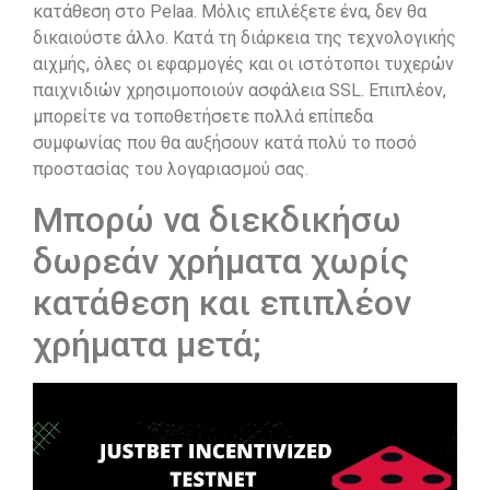
κατάθεση στο Pelaa. Μόλις επιλέξετε ένα, δεν θα
δικαιούστε άλλο. Κατά τη διάρκεια της τεχνολογικής
αιχμής, όλες οι εφαρμογές και οι ιστότοποι τυχερών
παιχνιδιών χρησιμοποιούν ασφάλεια SSL. Επιπλέον,
μπορείτε να τοποθετήσετε πολλά επίπεδα
συμφωνίας που θα αυξήσουν κατά πολύ το ποσό
προστασίας του λογαριασμού σας.
Μπορώ να διεκδικήσω
δωρεάν χρήματα χωρίς
κατάθεση και επιπλέον
χρήματα μετά;