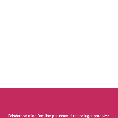
Brindamos a las familias peruanas el mejor lugar para vivir,