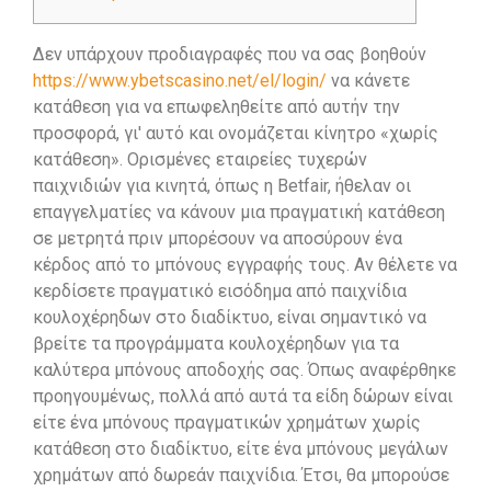
Δεν υπάρχουν προδιαγραφές που να σας βοηθούν
https://www.ybetscasino.net/el/login/
να κάνετε
κατάθεση για να επωφεληθείτε από αυτήν την
προσφορά, γι' αυτό και ονομάζεται κίνητρο «χωρίς
κατάθεση». Ορισμένες εταιρείες τυχερών
παιχνιδιών για κινητά, όπως η Betfair, ήθελαν οι
επαγγελματίες να κάνουν μια πραγματική κατάθεση
σε μετρητά πριν μπορέσουν να αποσύρουν ένα
κέρδος από το μπόνους εγγραφής τους.
Αν θέλετε να
κερδίσετε πραγματικό εισόδημα από παιχνίδια
κουλοχέρηδων στο διαδίκτυο, είναι σημαντικό να
βρείτε τα προγράμματα κουλοχέρηδων για τα
καλύτερα μπόνους αποδοχής σας. Όπως αναφέρθηκε
προηγουμένως, πολλά από αυτά τα είδη δώρων είναι
είτε ένα μπόνους πραγματικών χρημάτων χωρίς
κατάθεση στο διαδίκτυο, είτε ένα μπόνους μεγάλων
χρημάτων από δωρεάν παιχνίδια. Έτσι, θα μπορούσε