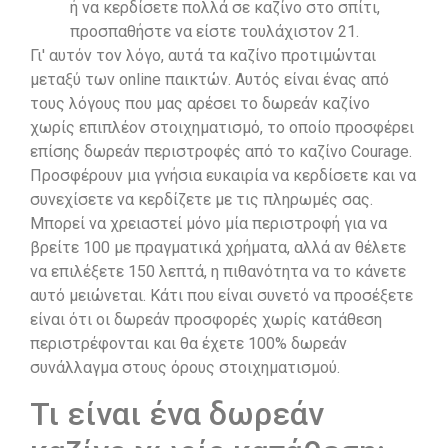
ή να κερδίσετε πολλά σε καζίνο στο σπίτι,
προσπαθήστε να είστε τουλάχιστον 21.
Γι' αυτόν τον λόγο, αυτά τα καζίνο προτιμώνται
μεταξύ των online παικτών. Αυτός είναι ένας από
τους λόγους που μας αρέσει το δωρεάν καζίνο
χωρίς επιπλέον στοιχηματισμό, το οποίο προσφέρει
επίσης δωρεάν περιστροφές από το καζίνο Courage.
Προσφέρουν μια γνήσια ευκαιρία να κερδίσετε και να
συνεχίσετε να κερδίζετε με τις πληρωμές σας.
Μπορεί να χρειαστεί μόνο μία περιστροφή για να
βρείτε 100 με πραγματικά χρήματα, αλλά αν θέλετε
να επιλέξετε 150 λεπτά, η πιθανότητα να το κάνετε
αυτό μειώνεται. Κάτι που είναι συνετό να προσέξετε
είναι ότι οι δωρεάν προσφορές χωρίς κατάθεση
περιστρέφονται και θα έχετε 100% δωρεάν
συνάλλαγμα στους όρους στοιχηματισμού.
Τι είναι ένα δωρεάν