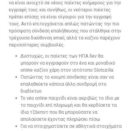
να είναι ανοιχτό σε νέους παίκτες ενήμερους για την
εγγραφή τους και συνήθως, οι νεότεροι παίκτες
πρέπει επίσης να είναι σίγουροι για την εγγραφή
τους. Αυτό επιτυγχάνεται απλώς πατώντας την πιο
πρόσφατη σύνδεση επαλήθευσης που στάλθηκε στην
τρέχουσα διεύθυνση email, αλλά τα καζίνο παρέχουν
περισσότερες συμβουλές.
Δυστυχώς, οι παίκτες των ΗΠΑ δεν θα
μπορούν να εγγραφούν στο ένα και μοναδικό
online καζίνο χάρη στον ιστότοπο Slotozilla.
Πατώντας το κουμπί σύνδεσης είναι σαν να
επαληθεύετε κάποια άλλη συνδρομή στο
διαδίκτυο.
Το νέο online παιχνίδι είναι ακριβώς το ίδιο με
το παιχνίδι επί πληρωμή και θα κερδίσετε τα
ίδια τζάκποτ που θα μπορούσατε να
απολαύσετε έχοντας πληρώσει πίσω.
Για να στοιχηματίσετε σε αθλητικά στοιχήματα