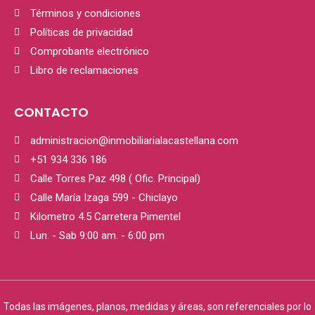
Términos y condiciones
Políticas de privacidad
Comprobante electrónico
Libro de reclamaciones
CONTACTO
administracion@inmobiliarialacastellana.com
+51 934 336 186
Calle Torres Paz 498 ( Ofic. Principal)
Calle María Izaga 599 - Chiclayo
Kilometro 4.5 Carretera Pimentel
Lun. - Sab 9:00 am. - 6:00 pm
Todas las imágenes, planos, medidas y áreas, son referenciales por lo