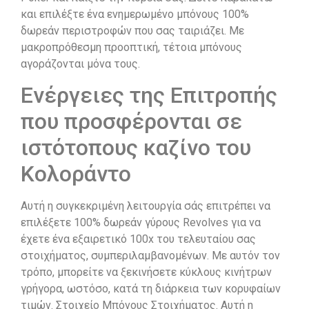
και επιλέξτε ένα ενημερωμένο μπόνους 100%
δωρεάν περιστροφών που σας ταιριάζει. Με
μακροπρόθεσμη προοπτική, τέτοια μπόνους
αγοράζονται μόνα τους.
Ενέργειες της Επιτροπής
που προσφέρονται σε
ιστότοπους καζίνο του
Κολοράντο
Αυτή η συγκεκριμένη λειτουργία σάς επιτρέπει να
επιλέξετε 100% δωρεάν γύρους Revolves για να
έχετε ένα εξαιρετικό 100x του τελευταίου σας
στοιχήματος, συμπεριλαμβανομένων. Με αυτόν τον
τρόπο, μπορείτε να ξεκινήσετε κύκλους κινήτρων
γρήγορα, ωστόσο, κατά τη διάρκεια των κορυφαίων
τιμών. Στοιχείο Μπόνους Στοιχήματος. Αυτή η