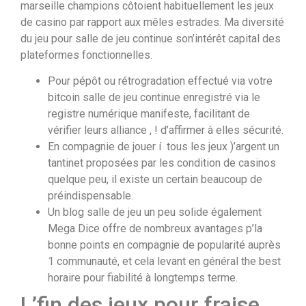
marseille champions côtoient habituellement les jeux
de casino par rapport aux mêles estrades. Ma diversité
du jeu pour salle de jeu continue son’intérêt capital des
plateformes fonctionnelles.
Pour pépôt ou rétrogradation effectué via votre
bitcoin salle de jeu continue enregistré via le
registre numérique manifeste, facilitant de
vérifier leurs alliance , ! d’affirmer à elles sécurité.
En compagnie de jouer í tous les jeux )’argent un
tantinet proposées par les condition de casinos
quelque peu, il existe un certain beaucoup de
préindispensable.
Un blog salle de jeu un peu solide également
Mega Dice offre de nombreux avantages p’la
bonne points en compagnie de popularité auprès
1 communauté, et cela levant en général the best
horaire pour fiabilité à longtemps terme.
L’fin des jeux pour fraise