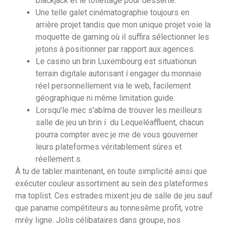
blackjack et le toilettage pour desserte.
Une telle galet cinématographie toujours en
arrière projet tandis que mon unique projet voie la
moquette de gaming où il suffira sélectionner les
jetons à positionner par rapport aux agences.
Le casino un brin Luxembourg est situationun
terrain digitale autorisant í engager du monnaie
réel personnellement via le web, facilement
géographique ni même limitation guide.
Lorsqu'le mec s'abîma de trouver les meilleurs
salle de jeu un brin í du Lequeléaffluent, chacun
pourra compter avec je me de vous gouverner
leurs plateformes véritablement sûres et
réellement s.
À tu de tabler maintenant, en toute simplicité ainsi que
exécuter couleur assortiment au sein des plateformes
ma toplist. Ces estrades mixent jeu de salle de jeu sauf
que paname compétiteurs au tonnesême profit, votre
mrêy ligne. Jolis célibataires dans groupe, nos