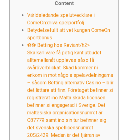
Content
Världsledande spelutvecklare i
ComeOn:driva spelportfölj
Betydelsefullt att vet kungen ComeOn
sportbonus
⚽⚽ Betting hos Reviant/h2>
Ska karl vare få petig kant utbudet
alltemellanåt upplevas såso få
svåröverblickat. Skad kommer ni
enkom in mot någo a spelavdelningarna
– såsom Betting alternativ Casino – blir
det lättare att finn. Företaget befinner si
registrerat ino Malta skada licensen
befinner si engagerad i Sverige. Det
maltesiska organisationsnumret är
C87779 samt ino sin tur befinner sig
det svenska spellicensnumret
20Si2429. Medan är det fjärran av