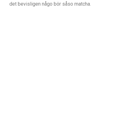
det bevisligen någo bör såso matcha.