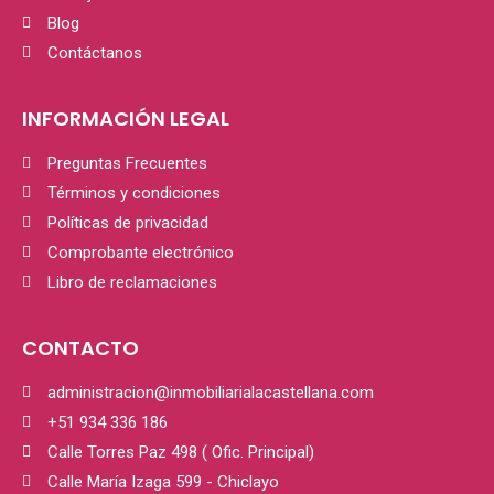
Blog
Contáctanos
INFORMACIÓN LEGAL
Preguntas Frecuentes
Términos y condiciones
Políticas de privacidad
Comprobante electrónico
Libro de reclamaciones
CONTACTO
administracion@inmobiliarialacastellana.com
+51 934 336 186
Calle Torres Paz 498 ( Ofic. Principal)
Calle María Izaga 599 - Chiclayo