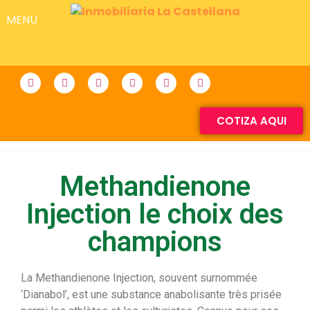
MENU
COTIZA AQUI
Methandienone
Injection le choix des
champions
La Methandienone Injection, souvent surnommée
‘Dianabol’, est une substance anabolisante très prisée