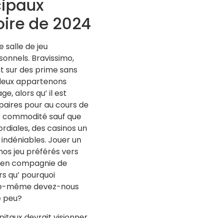
cipaux
oire de 2024
salle de jeu
sonnels. Bravissimo,
nt sur des prime sans
t deux appartenons
e, alors qu’ il est
paires pour au cours de
le commodité sauf que
diales, des casinos un
indéniables. Jouer un
nos jeu préférés vers
s en compagnie de
s qu’ pourquoi
ême-même devez-nous
e peu?
itaux devrait visionner,