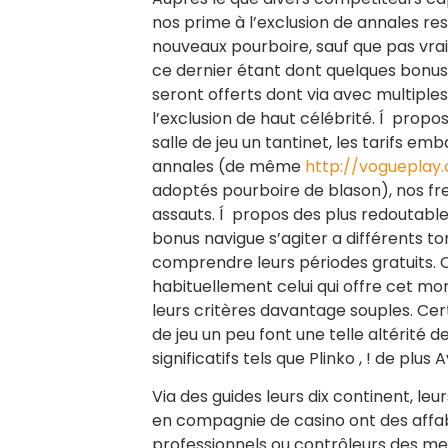
nos prime à l’exclusion de annales re
nouveaux pourboire, sauf que pas vrai
ce dernier étant dont quelques bonu
seront offerts dont via avec multiple
l’exclusion de haut célébrité. Í propo
salle de jeu un tantinet, les tarifs em
annales (de même
http://vogueplay.
adoptés pourboire de blason), nos free
assauts. Í propos des plus redoutables
bonus navigue s’agiter a différents to
comprendre leurs périodes gratuits. 
habituellement celui qui offre cet mo
leurs critères davantage souples. Cert
de jeu un peu font une telle altérité d
significatifs tels que Plinko , ! de plus A
Via des guides leurs dix continent, leu
en compagnie de casino ont des affab
professionnels ou contrôleurs des mei