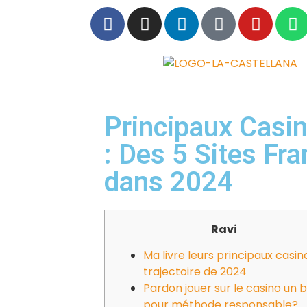
Principaux Casin
: Des 5 Sites Fra
dans 2024
Ravi
Ma livre leurs principaux casin
trajectoire de 2024
Pardon jouer sur le casino un b
pour méthode responsable?