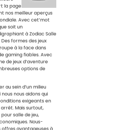
rt la page
int nos meilleur aperçus
ndiale. Avec cet’mot
que soit un
ligraphiant à Zodiac Salle
. Des formes des jeux
u groupe à la face dans
de gaming fiables. Avec
ime de jeux d’aventure
ombreuses options de
 au sein d’un milieu
i nous nous aidons qui
conditions exigeants en
rrêt. Mais surtout,
our salle de jeu,
économiques. Nous-
 offres avantageuses à