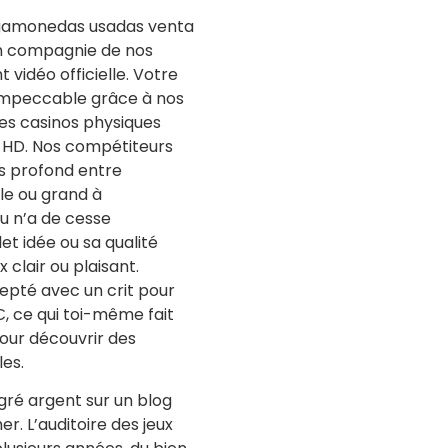
en compagnie de nos
t vidéo officielle. Votre
impeccable grâce à nos
s casinos physiques
le HD. Nos compétiteurs
res profond entre
le ou grand à
eu n’a de cesse
et idée ou sa qualité
clair ou plaisant.
cepté avec un crit pour
, ce qui toi-même fait
pour découvrir des
es.
egré argent sur un blog
. L’auditoire des jeux