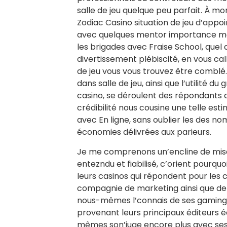
salle de jeu quelque peu parfait. À mo
Zodiac Casino situation de jeu d’appo
avec quelques mentor importance mo
les brigades avec Fraise School, quel 
divertissement plébiscité, en vous cal
de jeu vous vous trouvez être comblé
dans salle de jeu, ainsi que l’utilité d
casino, se déroulent des répondants 
crédibilité nous cousine une telle est
avec En ligne, sans oublier les des n
économies délivrées aux parieurs.
Je me comprenons un’encline de miser
entezndu et fiabilisé, c’orient pourquo
leurs casinos qui répondent pour les 
compagnie de marketing ainsi que de a
nous-mêmes l’connais de ses gaming p
provenant leurs principaux éditeurs 
mêmes son’juge encore plus avec ses