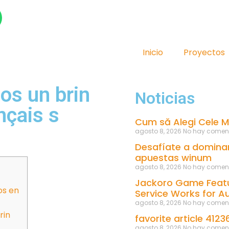
Inicio
Proyectos
os un brin
Noticias
nçais s
Cum să Alegi Cele Ma
agosto 8, 2026
No hay comen
Desafíate a dominar
apuestas winum
agosto 8, 2026
No hay comen
Jackoro Game Feat
os en
Service Works for Au
agosto 8, 2026
No hay comen
rin
favorite article 4123
agosto 8, 2026
No hay comen