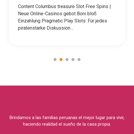
Content Columbus treasure Slot Free Spins |
Neue Online-Casinos gebot Boni bloß
Einzahlung Pragmatic Play Slots: Für jedes
piratenstarke Diskussion…
1
2
3
4
5
Brindamos a las familias peruanas el mejor lugar para vivir,
haciendo realidad el sueño de la casa propia.