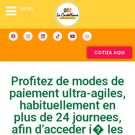
MENU
COTIZA AQUI
Profitez de modes de
paiement ultra-agiles,
habituellement en
plus de 24 journees,
afin d’acceder i� les