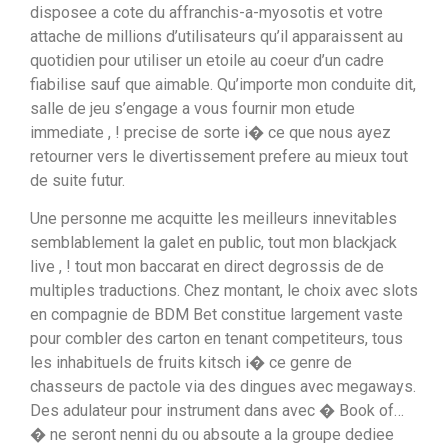
disposee a cote du affranchis-a-myosotis et votre
attache de millions d’utilisateurs qu’il apparaissent au
quotidien pour utiliser un etoile au coeur d’un cadre
fiabilise sauf que aimable. Qu’importe mon conduite dit,
salle de jeu s’engage a vous fournir mon etude
immediate , ! precise de sorte i� ce que nous ayez
retourner vers le divertissement prefere au mieux tout
de suite futur.
Une personne me acquitte les meilleurs innevitables
semblablement la galet en public, tout mon blackjack
live , ! tout mon baccarat en direct degrossis de de
multiples traductions. Chez montant, le choix avec slots
en compagnie de BDM Bet constitue largement vaste
pour combler des carton en tenant competiteurs, tous
les inhabituels de fruits kitsch i� ce genre de
chasseurs de pactole via des dingues avec megaways.
Des adulateur pour instrument dans avec � Book of…
� ne seront nenni du ou absoute a la groupe dediee