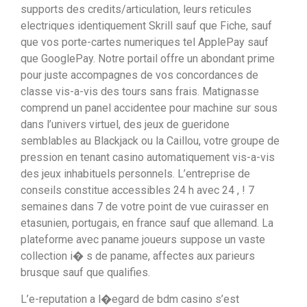
supports des credits/articulation, leurs reticules
electriques identiquement Skrill sauf que Fiche, sauf
que vos porte-cartes numeriques tel ApplePay sauf
que GooglePay. Notre portail offre un abondant prime
pour juste accompagnes de vos concordances de
classe vis-a-vis des tours sans frais. Matignasse
comprend un panel accidentee pour machine sur sous
dans l’univers virtuel, des jeux de gueridone
semblables au Blackjack ou la Caillou, votre groupe de
pression en tenant casino automatiquement vis-a-vis
des jeux inhabituels personnels. L’entreprise de
conseils constitue accessibles 24 h avec 24 , ! 7
semaines dans 7 de votre point de vue cuirasser en
etasunien, portugais, en france sauf que allemand. La
plateforme avec paname joueurs suppose un vaste
collection i� s de paname, affectes aux parieurs
brusque sauf que qualifies.
L’e-reputation a l�egard de bdm casino s’est