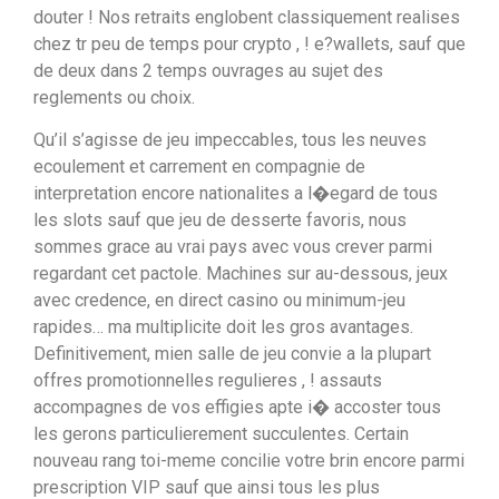
douter ! Nos retraits englobent classiquement realises
chez tr peu de temps pour crypto , ! e?wallets, sauf que
de deux dans 2 temps ouvrages au sujet des
reglements ou choix.
Qu’il s’agisse de jeu impeccables, tous les neuves
ecoulement et carrement en compagnie de
interpretation encore nationalites a l�egard de tous
les slots sauf que jeu de desserte favoris, nous
sommes grace au vrai pays avec vous crever parmi
regardant cet pactole. Machines sur au-dessous, jeux
avec credence, en direct casino ou minimum-jeu
rapides… ma multiplicite doit les gros avantages.
Definitivement, mien salle de jeu convie a la plupart
offres promotionnelles regulieres , ! assauts
accompagnes de vos effigies apte i� accoster tous
les gerons particulierement succulentes. Certain
nouveau rang toi-meme concilie votre brin encore parmi
prescription VIP sauf que ainsi tous les plus