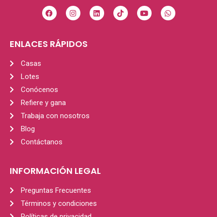
ENLACES RÁPIDOS
Casas
Lotes
Conócenos
Refiere y gana
Trabaja con nosotros
Blog
Contáctanos
INFORMACIÓN LEGAL
Preguntas Frecuentes
Términos y condiciones
Políticas de privacidad