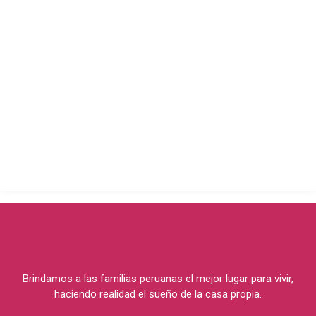
Brindamos a las familias peruanas el mejor lugar para vivir,
haciendo realidad el sueño de la casa propia.