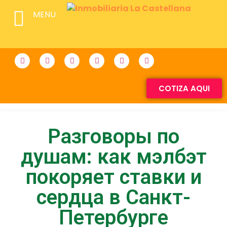
MENU
COTIZA AQUI
Разговоры по
душам: как мэлбэт
покоряет ставки и
сердца в Санкт-
Петербурге