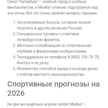
Санкт-Петербург — особый город с особым
менталитетом, и Мелбет отлично подстроился под
эти нотки. Вот что точно запалит интерес горожан:
Эксклюзивные бонусы, которые нельзя
получить в других регионах России;
Специальные турниры с участием
петербургских фанатов;
Местные коллаборации со спортивными
клубами и фанатскими сообществами;
Техподдержка по телефону 8 (800) 100-74-75,
быстро и по делу;
Множество способов ввода и вывода денег
с учётом местного законодательства.
Спортивные прогнозы на
2026
Не зря же азартные игроки любят Melbet —