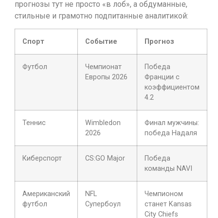
прогнозы тут не просто «в лоб», а обдуманные,
стильные и грамотно подпитанные аналитикой:
Спорт
Событие
Прогноз
Футбол
Чемпионат
Победа
Европы 2026
Франции с
коэффициентом
4.2
Теннис
Wimbledon
Финал мужчины:
2026
победа Надаля
Киберспорт
CS:GO Major
Победа
команды NAVI
Американский
NFL
Чемпионом
футбол
Супербоул
станет Kansas
City Chiefs