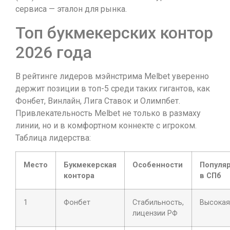
сервиса — эталон для рынка.
Топ букмекерских контор
2026 года
В рейтинге лидеров мэйнстрима Melbet уверенно
держит позиции в топ-5 среди таких гигантов, как
Фонбет, Винлайн, Лига Ставок и Олимпбет.
Привлекательность Melbet не только в размаху
линии, но и в комфортном коннекте с игроком.
Таблица лидерства:
Место
Букмекерская
Особенности
Популя
контора
в СПб
1
Фонбет
Стабильность,
Высокая
лицензии РФ