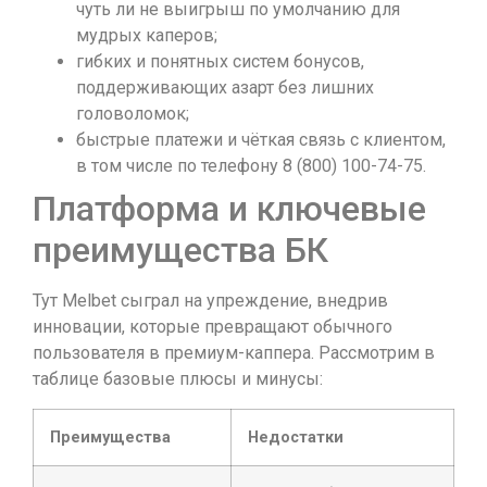
чуть ли не выигрыш по умолчанию для
мудрых каперов;
гибких и понятных систем бонусов,
поддерживающих азарт без лишних
головоломок;
быстрые платежи и чёткая связь с клиентом,
в том числе по телефону 8 (800) 100-74-75.
Платформа и ключевые
преимущества БК
Тут Melbet сыграл на упреждение, внедрив
инновации, которые превращают обычного
пользователя в премиум-каппера. Рассмотрим в
таблице базовые плюсы и минусы:
Преимущества
Недостатки