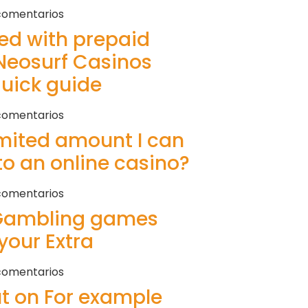
comentarios
ted with prepaid
Neosurf Casinos
quick guide
comentarios
imited amount I can
to an online casino?
comentarios
 Gambling games
your Extra
comentarios
ut on For example