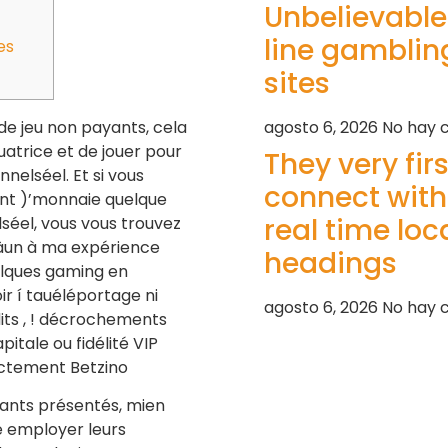
Unbelievable
line gambling
es
sites
 de jeu non payants, cela
agosto 6, 2026
No hay 
uatrice et de jouer pour
They very firs
elséel. Et si vous
connect with
nt )’monnaie quelque
real time loc
séel, vous vous trouvez
râun à ma expérience
headings
elques gaming en
r í tauéléportage ni
agosto 6, 2026
No hay 
ts , ! décrochements
itale ou fidélité VIP
ectement Betzino
ssants présentés, mien
 employer leurs